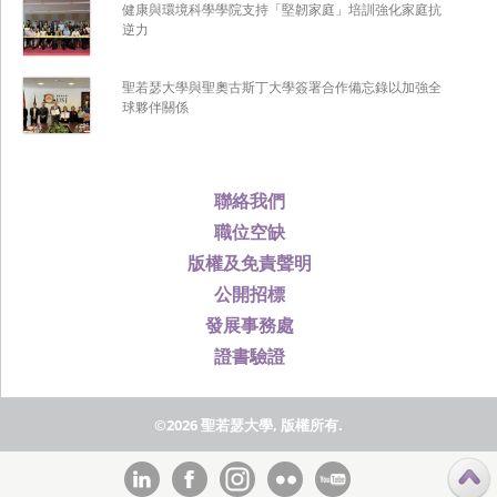
健康與環境科學學院支持「堅韌家庭」培訓強化家庭抗
逆力
聖若瑟大學與聖奧古斯丁大學簽署合作備忘錄以加強全
球夥伴關係
聯絡我們
職位空缺
版權及免責聲明
公開招標
發展事務處
證書驗證
©2026 聖若瑟大學, 版權所有.