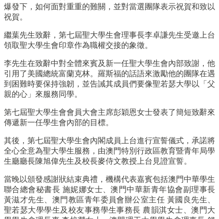
爆發下，如何面對重重的難關，並對當選團隊表示祝賀和致以
祝賀。
繼葉先生致辭，第七屆聖大學生會理事長李卓謙先生受邀上台
領取聖大學生會印章作為職權交接的象徵。
李先生在致辭中對全體來賓及新一任聖大學生會內部致謝，他
引用了美國總統富蘭克林。羅斯福的話語來激勵他的團隊在遇
到困難時要保持強韌，並告誡其成員們要像聖若瑟大學以「父
親的心」來服務同學。
第七屆聖大學生會會員大會主席彭穎恩女士發表了簡短致辭來
傳遞新一任學生會內部的目標。
其後，第七屆聖大學生會內閣成員上台進行宣誓儀式，承諾將
全心全意為聖大學生服務，由澳門特別行政區教育暨青年局學
生廳廳長陳旭偉先生及校長麥侍文教授上台見證宣誓。
當晚以頒發感謝狀結束典禮，機構代表嘉賓包括澳門中華學生
聯合總會秘書長 施妮娜女士、澳門中華新青年協會副理事長
黃滋才先生、澳門教區青年委員會辦公室主任 黃國良先生、
聖若瑟大學學生及校友事務學生事務長 農韻淇女士、澳門大