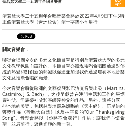
聖若瑟大學二十五週年合唱音樂會
Apr
聖若瑟大學二十五週年合唱音樂會將於2022年4月9日下午5時
正假聖若瑟大學（青洲校舍）聖十字架小堂舉行。
關於音樂會
：
嚶鳴合唱團今次的多元文化節目單是特別為聖若瑟大學的多元
文化教學氛圍而設計的。本節目單亦體現嚶鳴合唱團通過對傳
統的熱愛和對創新的熱誠以促進並加強我們通過培養本地音樂
文化及推廣合唱的願景。
今次音樂會將從歐洲的文藝復興和巴洛克音樂出發（Martins,
Casimiro, J. S. Bach），之後呈獻曾在澳門生活和工作的馬炳
靈神父、司馬榮神父和區師達神父的作品。另外，還將分享一
些本地的美樂，包括林樂培廣為頌唱的《天主經》、伍星洪的
獲獎作品《歡唱大自然》以及林平良的“Our Thanksgiving
Song”。音樂會將以《你將不會獨行》作結：讓我們心懷希
望，並肩前行，邁進光輝的新一頁。