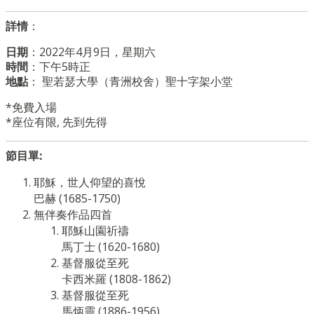
詳情
：
日期
：
2022年4月9日，星期六
時間
：
下午5時正
地點
：
聖若瑟大學（青洲校舍）聖十字架小堂
*免費入場
*座位有限, 先到先得
節目單:
耶穌，世人仰望的喜悅
巴赫 (1685-1750)
無伴奏作品四首
耶穌山園祈禱
馬丁士 (1620-1680)
基督服從至死
卡西米羅 (1808-1862)
基督服從至死
馬炳靈 (1886-1956)