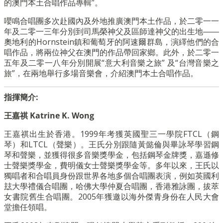
的澳門本土合唱作品專輯”。
嚶鳴合唱團多次赴國內及外地推廣澳門本土作品，於二零一一
年及二零一三年分別到司馬榮神父及區師達神父的出生地――
奧地利的Hornstein鎮和葡萄牙的阿速爾群島，演繹他們的合
唱作品，將兩位神父在澳門的作品帶回家鄉。此外，於二零一
五年及二零一八年分別開展“意大利音樂之旅” 及“台灣音樂之
旅”，在兩地舉行多場音樂會，介紹澳門本土合唱作品。
指揮簡介:
王嘉祺 Katrine K. Wong
王嘉祺出生於香港。1999年考獲英國聖三一學院FTCL（鋼
琴）和LTCL（聲樂）。王氏分別跟隨黃懿倫與畢詠琴學習鋼
琴和聲樂，並獲得很多音樂獎學金，包括鋼琴金牌獎，嘉遜修
士聲樂獎學金，費明儀女士聲樂獎學金等。多年以來，王氏以
獨唱者和合唱員身份跟世界各地多個合唱團表演，例如英國利
玆大學禮儀合唱團，哈佛大學仲夏合唱團，香港雅詠團，拔萃
女書院舊生合唱團。2005年獲邀以海外傑青身份在人民大會
堂擔任領唱。