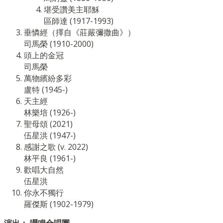
堪受讚美主耶穌
區師達 (1917-1993)
垂憐經（擇自《莊嚴彌撒曲》）
司馬榮 (1910-2000)
頭上的金冠
司馬榮
萬物繽紛多彩
盧特 (1945-)
天主經
林樂培 (1926-)
聖母頌 (2021)
伍星洪 (1947-)
感謝之歌 (v. 2022)
林平良 (1961-)
歡唱大自然
伍星洪
你永不獨行
羅傑斯 (1902-1979)