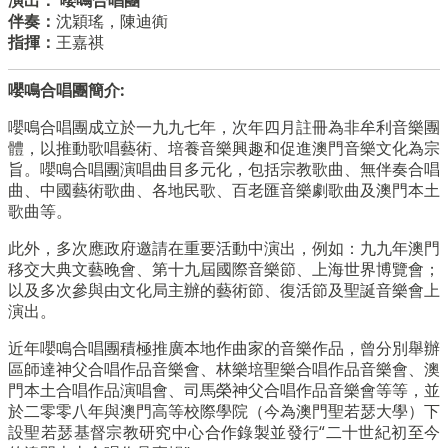
演出： 嚶鳴合唱團
伴奏：
沈穎瑤，陳迪衠
指揮：
王嘉祺
嚶鳴合唱團簡介:
嚶鳴合唱團成立於一九九七年，次年四月註冊為非牟利音樂團
體，以推動歌唱藝術、培養音樂興趣和促進澳門音樂文化為宗
旨。嚶鳴合唱團演唱曲目多元化，包括宗教歌曲、無伴奏合唱
曲、中國藝術歌曲、各地民歌、百老匯音樂劇歌曲及澳門本土
歌曲等。
此外，多次應政府邀請在重要活動中演出，例如：九九年澳門
移交大典文藝晚會、第十九屆國際音樂節、上海世界博覽會；
以及多次參與由文化局主辦的藝術節、復活節及聖誕音樂會上
演出。
近年嚶鳴合唱團積極推廣本地作曲家的音樂作品，曾分別舉辦
區師達神父合唱作品音樂會、林樂培聖樂合唱作品音樂會、澳
門本土合唱作品演唱會、司馬榮神父合唱作品音樂會等等，並
於二零零八年與澳門高等校際學院（今為澳門聖若瑟大學）下
設聖若瑟基督宗教研究中心合作錄製並發行“二十世紀初至今