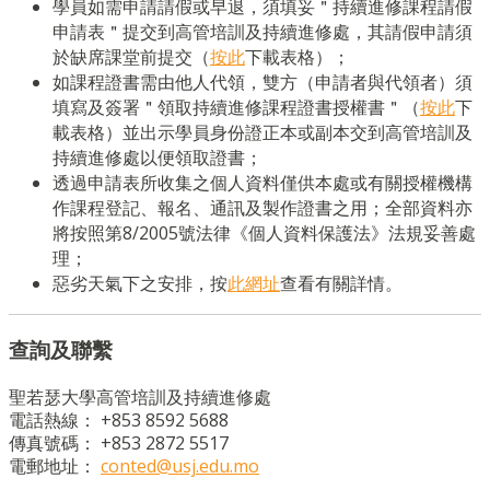
學員如需申請請假或早退，須填妥＂持續進修課程請假
申請表＂提交到高管培訓及持續進修處，其請假申請須
於缺席課堂前提交（
按此
下載表格）；
如課程證書需由他人代領，雙方（申請者與代領者）須
填寫及簽署＂領取持續進修課程證書授權書＂（
按此
下
載表格）並出示學員身份證正本或副本交到高管培訓及
持續進修處以便領取證書；
透過申請表所收集之個人資料僅供本處或有關授權機構
作課程登記、報名、通訊及製作證書之用；全部資料亦
將按照第8/2005號法律《個人資料保護法》法規妥善處
理；
惡劣天氣下之安排，按
此網址
查看有關詳情。
查詢及聯繫
聖若瑟大學高管培訓及持續進修處
電話熱線： +853 8592 5688
傳真號碼： +853 2872 5517
電郵地址：
conted@usj.edu.mo