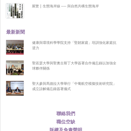
展覽 | 生態海岸線 ── 與自然共構生態海岸
最新新聞
健康與環境科學學院支持「堅韌家庭」培訓強化家庭抗
逆力
聖若瑟大學與聖奧古斯丁大學簽署合作備忘錄以加強全
球夥伴關係
聖大參與馬德拉大學舉行「中葡航空模擬技術研究院」
成立諒解備忘錄簽署儀式
聯絡我們
職位空缺
版權及免責聲明