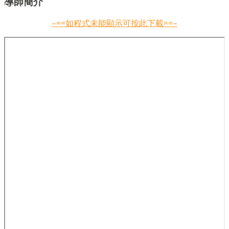
導師簡介
–==如程式未能顯示可按此下載==–