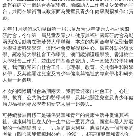
會旨在建立一個結合專家學者、前線助人工作者及決策者的平
台，共同在學術面或政策面為兒童及青少年健康與福祉作出貢
獻。
去年11月我們成功舉辦第一屆兒童及青少年健康與福祉國際
研討會，今年第二屆兒童及青少年健康與福祉國際研討會為期
兩天的活動將在聖若瑟大學舉辦。本次的共同合辦單位聖若瑟
大學健康科學學院、澳門社會發展觀察中心、廣東外語外貿大
學、羅格斯大學社會工作學院、澳門鏡湖護理學院、香港樹仁
大學社會工作系，並由澳門基金會贊助，均一直致力於學術研
究。我們歡迎來自社會工作、心理學、教育、公共衛生和醫學
科學，及其他關注兒童及青少年健康與福祉的專家學者和研究
人員一起參與。
本次的國際研討會為期兩天，我們歡迎來自社會工作、心理
學、教育、公共衛生和醫學科學，及其他關注兒童及青少年健
康與福祉的專家學者和研究人員一起參與
。
可持續發展目標三是確保兒童和青年的健康生活并促進其福
祉。健康與福祉在人的一生中佔一重要席位，而童年是人類發
展的一個關鍵階段，「兒童的最大利益」應被視為一個首要的
考量（聯合國兒童權利公約，1990）。想要讓兒童和青少年