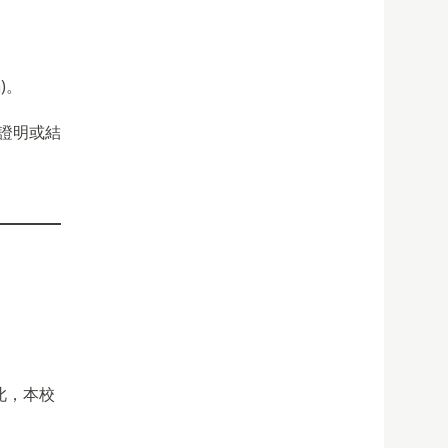
n)。
生證明或結
此
，
本校