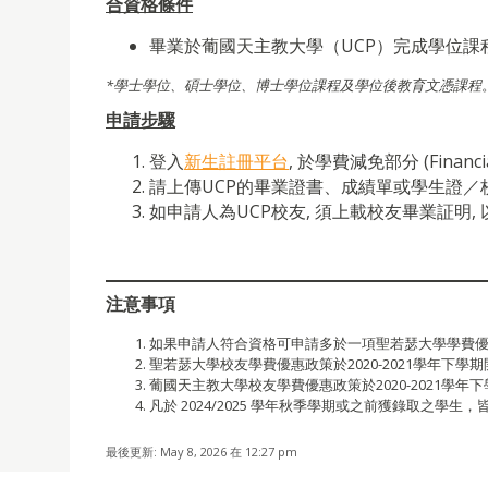
合資格條件
畢業
於
葡國天主教大學
（UCP）完成學位課
*
學士學位、碩士學位、博士學位課程及學位後教育文憑課程
申請步驟
登入
新生註冊平台
, 於學費減免部分 (Financial
請上傳UCP的畢業證書、成績單或學生證／
如申請人為UCP校友, 須上載校友畢業証明,
注意事項
如果申請人符合資格可申請多於一項聖若瑟大學學費
聖若瑟大學校友學費優惠政策於2020-2021學年下
葡國天主教大學校友學費優惠政策於2020-2021學
凡於 2024/2025 學年秋季學期或之前獲錄取之學生，
最後更新: May 8, 2026 在 12:27 pm