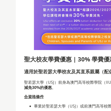
聖大校友學費優惠 | 30% 學費優
適用於聖若瑟大學校友及其直系親屬（配
聖若瑟大學（USJ）前身為澳門高等校際學院（I
減免30%的優惠
。
合資格條件
畢業
於聖若瑟大學（USJ）或前
澳門高等校