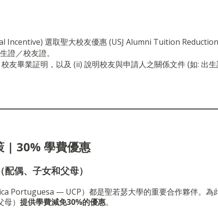
。
 Incentive) 選取聖大校友優惠 (USJ Alumni Tuition Reductio
或學生證／校友證。
 校友畢業証明，以及 (ii) 說明校友與申請人之關係文件 (如: 出
| 30% 學費優惠
（配偶、子女和父母）
lica Portuguesa — UCP）都是聖若瑟大學的重要合作夥伴
。
為
父母）
提供學費減免30%的優惠
。