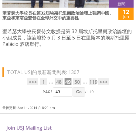
新聞
12
聖若瑟大學校長在第32屆埃斯托里爾政治論壇上強調中國、
Jun
東亞和東南亞聲音在全球外交中的重要性
聖若瑟大學校長麥侍文教授是第 32 屆埃斯托里爾政治論壇的
小組成員，該論壇於 6 月 3 日至 5 日在里斯本的埃斯托里爾
Palácio 酒店舉行。
TOTAL USJ的最新新聞列表: 1307
...
...
<<<
1
48
49
50
119
>>>
PAGE
/ 119
Go
最後更新: April 1, 2014 在 8:20 pm
Join USJ Mailing List