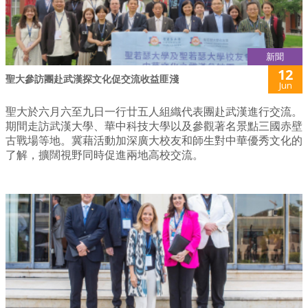
新聞
12
聖大參訪團赴武漢探文化促交流收益匪淺
Jun
聖大於六月六至九日一行廿五人組織代表團赴武漢進行交流。
期間走訪武漢大學、華中科技大學以及參觀著名景點三國赤壁
古戰場等地。冀藉活動加深廣大校友和師生對中華優秀文化的
了解，擴闊視野同時促進兩地高校交流。