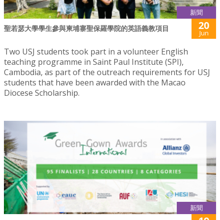
新聞
20
聖若瑟大學學生參與柬埔寨聖保羅學院的英語義教項目
Jun
Two USJ students took part in a volunteer English
teaching programme in Saint Paul Institute (SPI),
Cambodia, as part of the outreach requirements for USJ
students that have been awarded with the Macao
Diocese Scholarship.
新聞