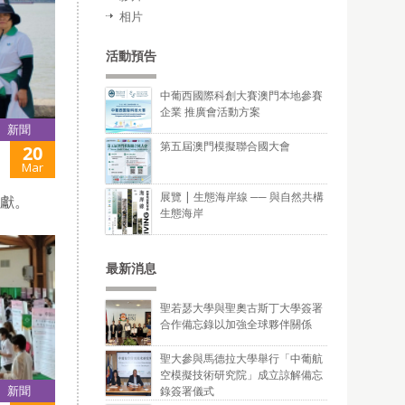
相片
活動預告
中葡西國際科創大賽澳門本地參賽
企業 推廣會活動方案
新聞
第五屆澳門模擬聯合國大會
20
Mar
展覽 | 生態海岸線 ── 與自然共構
貢獻。
生態海岸
最新消息
聖若瑟大學與聖奧古斯丁大學簽署
合作備忘錄以加強全球夥伴關係
聖大參與馬德拉大學舉行「中葡航
空模擬技術研究院」成立諒解備忘
新聞
錄簽署儀式