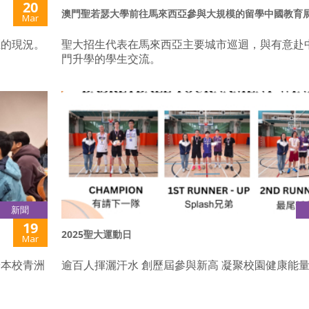
20
澳門聖若瑟大學前往馬來西亞參與大規模的留學中國教育
Mar
距的現況。
聖大招生代表在馬來西亞主要城市巡迴，與有意赴
門升學的學生交流。
新聞
19
2025聖大運動日
Mar
於本校青洲
逾百人揮灑汗水 創歷屆參與新高 凝聚校園健康能