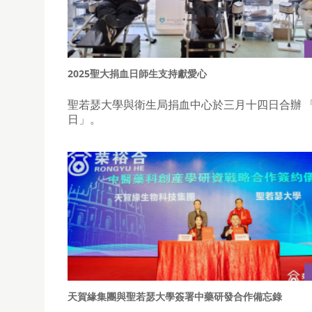
2025聖大捐血日師生支持獻愛心
聖若瑟大學與衛生局捐血中心於三月十四日合辦 
日」。
天賀緣集團與聖若瑟大學簽署中藥研發合作備忘錄