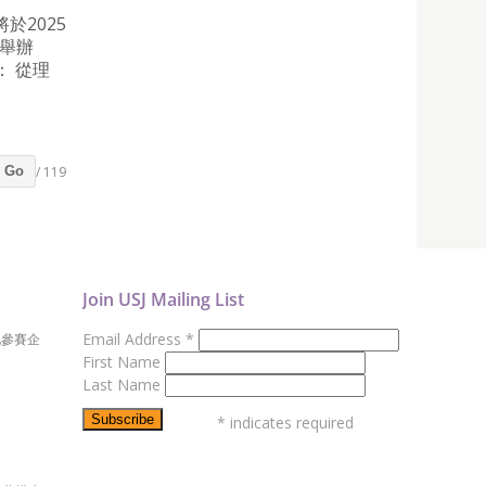
於2025
學舉辦
： 從理
/ 119
Go
Join USJ Mailing List
Email Address
*
地參賽企
First Name
Last Name
*
indicates required