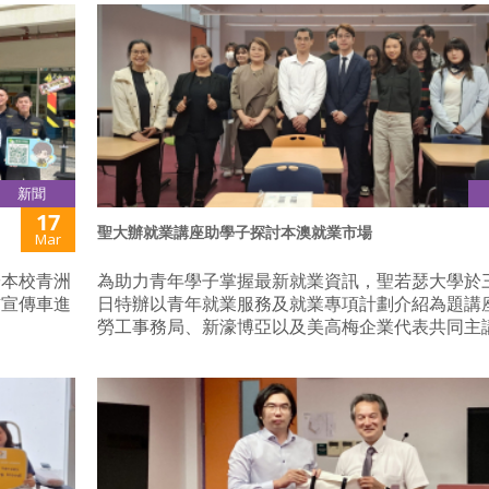
新聞
17
聖大辦就業講座助學子探討本澳就業市場
Mar
於本校青洲
為助力青年學子掌握最新就業資訊，聖若瑟大學於
詐宣傳車進
日特辦以青年就業服務及就業專項計劃介紹為題講
勞工事務局、新濠博亞以及美高梅企業代表共同主