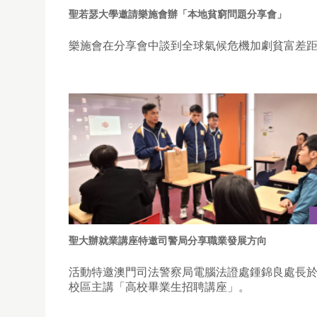
聖若瑟大學邀請樂施會辦「本地貧窮問題分享會」
樂施會在分享會中談到全球氣候危機加劇貧富差
聖大辦就業講座特邀司警局分享職業發展方向
活動特邀澳門司法警察局電腦法證處鍾錦良處長
校區主講「高校畢業生招聘講座」。