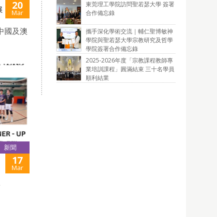
20
東莞理工學院訪問聖若瑟大學 簽署
展
Mar
合作備忘錄
中國及澳
攜手深化學術交流｜輔仁聖博敏神
學院與聖若瑟大學宗教研究及哲學
學院簽署合作備忘錄
2025-2026年度「宗教課程教師專
業培訓課程」圓滿結束 三十名學員
順利結業
新聞
17
Mar
量