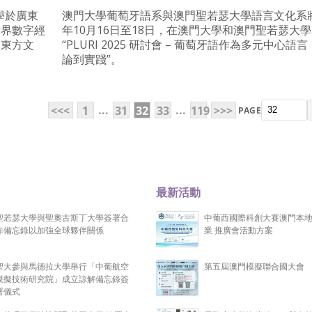
學於廣東
澳門大學葡萄牙語系與澳門聖若瑟大學語言文化系將
世界數字經
年10月16日至18日，在澳門大學和澳門聖若瑟大
承東方文
“PLURI 2025 研討會 – 葡萄牙語作為多元中心語言
論到實踐”。
...
...
<<<
1
31
32
33
119
>>>
PAGE
最新活動
聖若瑟大學與聖奧古斯丁大學簽署合
中葡西國際科創大賽澳門本
作備忘錄以加強全球夥伴關係
業 推廣會活動方案
聖大參與馬德拉大學舉行「中葡航空
第五屆澳門模擬聯合國大會
模擬技術研究院」成立諒解備忘錄簽
署儀式