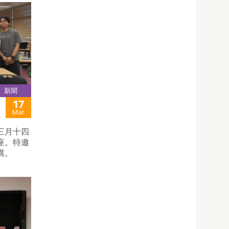
新聞
17
Mar
三月十四
座。特邀
講。