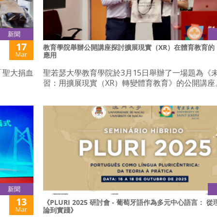
新聞
17
教育學院舉辦公開講座探討擴展現實（XR）在體育教育的
Mar
應用
「聖大捐血
聖若瑟大學教育學院於3月15日舉辦了一場題為《
習：用擴展現實（XR）轉變體育教育》的公開講座
新聞
13
《PLURI 2025 研討會 - 葡萄牙語作為多元中心語言： 從
Mar
論到實踐》