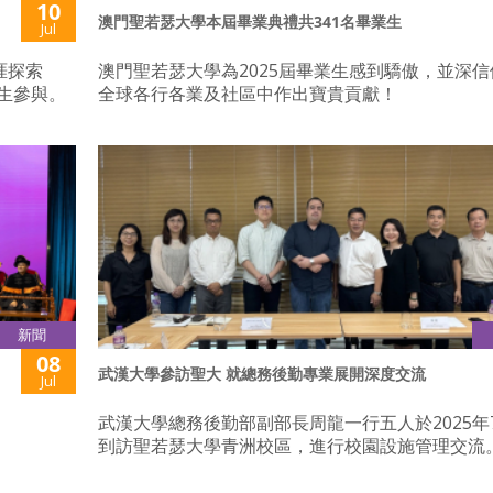
10
澳門聖若瑟大學本屆畢業典禮共341名畢業生
Jul
涯探索
澳門聖若瑟大學為2025屆畢業生感到驕傲，並深
生參與。
全球各行各業及社區中作出寶貴貢獻！
新聞
08
武漢大學參訪聖大 就總務後勤專業展開深度交流
Jul
武漢大學總務後勤部副部長周龍一行五人於2025年
到訪聖若瑟大學青洲校區，進行校園設施管理交流