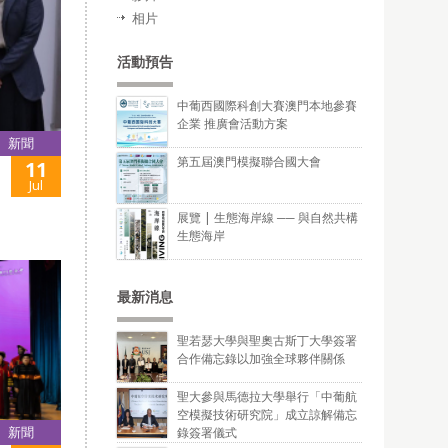
相片
活動預告
中葡西國際科創大賽澳門本地參賽
企業 推廣會活動方案
新聞
第五屆澳門模擬聯合國大會
11
Jul
展覽 | 生態海岸線 ── 與自然共構
生態海岸
最新消息
聖若瑟大學與聖奧古斯丁大學簽署
合作備忘錄以加強全球夥伴關係
聖大參與馬德拉大學舉行「中葡航
空模擬技術研究院」成立諒解備忘
新聞
錄簽署儀式