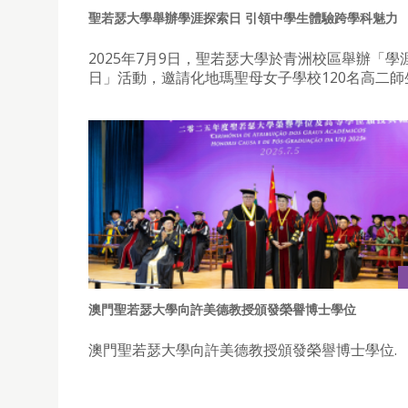
聖若瑟大學舉辦學涯探索日 引領中學生體驗跨學科魅力
2025年7月9日，聖若瑟大學於青洲校區舉辦「學
日」活動，邀請化地瑪聖母女子學校120名高二師
澳門聖若瑟大學向許美德教授頒發榮譽博士學位
澳門聖若瑟大學向許美德教授頒發榮譽博士學位.