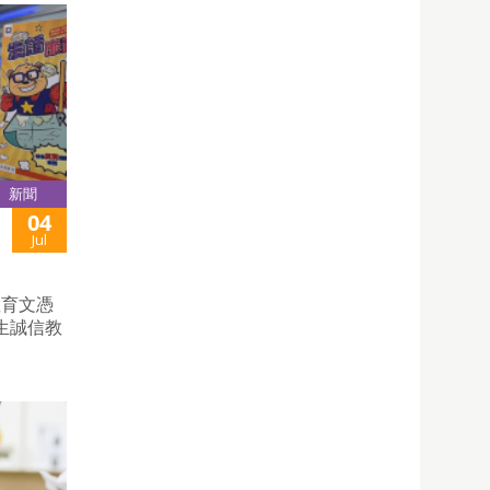
新聞
04
Jul
教育文憑
生誠信教