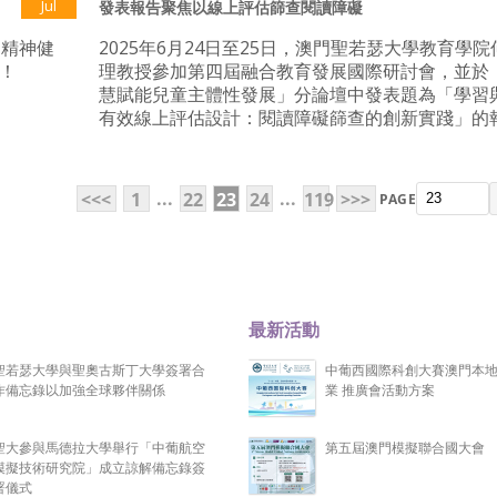
Jul
發表報告聚焦以線上評估篩查閱讀障礙
（精神健
2025年6月24日至25日，澳門聖若瑟大學教育學
請！
理教授參加第四屆融合教育發展國際研討會，並於
慧賦能兒童主體性發展」分論壇中發表題為「學習
有效線上評估設計：閱讀障礙篩查的創新實踐」的
...
...
<<<
1
22
23
24
119
>>>
PAGE
最新活動
聖若瑟大學與聖奧古斯丁大學簽署合
中葡西國際科創大賽澳門本
作備忘錄以加強全球夥伴關係
業 推廣會活動方案
聖大參與馬德拉大學舉行「中葡航空
第五屆澳門模擬聯合國大會
模擬技術研究院」成立諒解備忘錄簽
署儀式