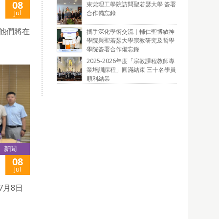
08
東莞理工學院訪問聖若瑟大學 簽署
Jul
合作備忘錄
信他們將在
攜手深化學術交流｜輔仁聖博敏神
學院與聖若瑟大學宗教研究及哲學
學院簽署合作備忘錄
2025-2026年度「宗教課程教師專
業培訓課程」圓滿結束 三十名學員
順利結業
新聞
08
Jul
7月8日
。