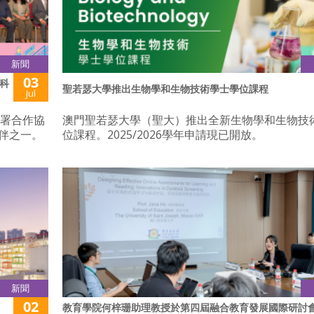
新聞
03
科
聖若瑟大學推出生物學和生物技術學士學位課程
Jul
簽署合作協
澳門聖若瑟大學（聖大）推出全新生物學和生物技
伴之一。
位課程。2025/2026學年申請現已開放。
新聞
02
教育學院何梓珊助理教授於第四屆融合教育發展國際研討