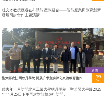
杜文才教授應邀在AI賦能·產教融合——智能產業與教育創新
發展研討會作主題演講
新聞
19
聖大再次訪問耿丹學院 開展升學宣講深化京澳教育協作
Dec
續去年十月訪問北京工業大學耿丹學院，聖若瑟大學於2025
年11月25日下午再次對該校進行訪問。