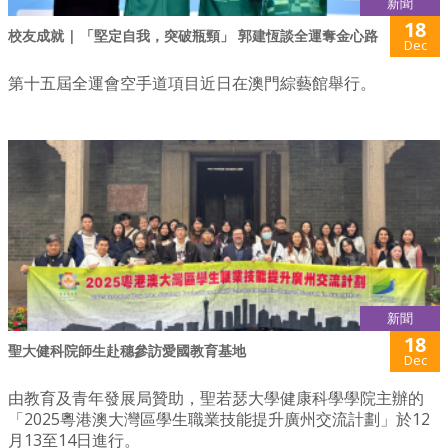
新聞
18
校友成就 | 「堅定自我，突破瓶頸」 郭建恆談全運奪金心路
Dec
第十五屆全運會空手道項目近日在澳門綜藝館舉行。
新聞
18
聖大健科院師生赴穗參訪愛國教育基地
Dec
由教育及青年發展局贊助，聖若瑟大學健康科學學院主辦的
「2025粵港澳大灣區學生職業技能提升廣州交流計劃」於12
月13至14日進行。