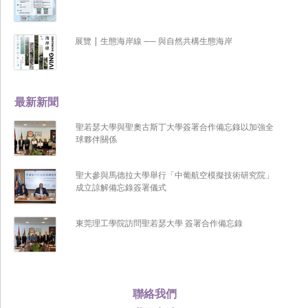
展覽 | 生態海岸線 ── 與自然共構生態海岸
最新新聞
聖若瑟大學與聖奧古斯丁大學簽署合作備忘錄以加強全
球夥伴關係
聖大參與馬德拉大學舉行「中葡航空模擬技術研究院」
成立諒解備忘錄簽署儀式
東莞理工學院訪問聖若瑟大學 簽署合作備忘錄
聯絡我們