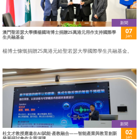
新聞
07
澳門聖若瑟大學獲楊國琦博士捐贈25萬港元用作支持國際學
Jan
生共融基金
楊博士慷慨捐贈25萬港元給聖若瑟大學國際學生共融基金。
新聞
02
杜文才教授應邀在AI賦能·產教融合——智能產業與教育創新
Jan
發展研討會作主題演講