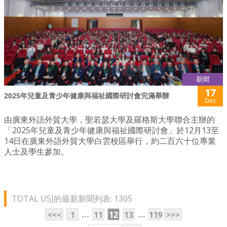
新聞
17
2025年兒童及青少年健康與福祉國際研討會完滿舉辦
Dec
由廣東外語外貿大學，聖若瑟大學及羅格斯大學聯合主辦的
「2025年兒童及青少年健康與福祉國際研討會」於12月13至
14日在廣東外語外貿大學白雲校區舉行，約二百六十位專業
人士及學生參加。
TOTAL USJ的最新新聞列表: 1305
...
...
<<<
1
11
12
13
119
>>>