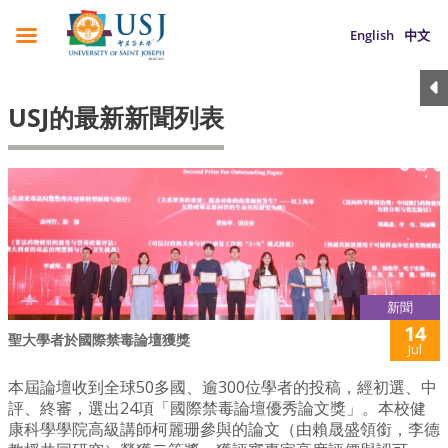
English
中文
USJ的最新新聞列表
新聞
14
聖大學者於國際禁毒論壇獲獎
Jul
本屆論壇收到全球50多國、逾300位學者的投稿，經初選、中
評、終審，選出24項「國際禁毒論壇優秀論文獎」。本校健
康科學學院高級講師柯麗珊參與的論文（由賴晟盛領銜，李德