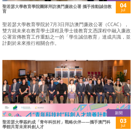
04
聖若瑟大學教育學院團隊拜訪澳門廉政公署 攜手推動誠信教
Jul
育
聖若瑟大學教育學院於7月3日拜訪澳門廉政公署（CCAC），
雙方就未來在教育學士課程及學士後教育文憑課程中融入廉政
公署宣傳教育工作重點之一的「學生誠信教育」達成共識，並
計劃於未來推行相關合作。
新聞
03
聖若瑟大學簽約成「青年科技村」戰略伙伴——攜手澳門科
Jul
學館共育未來科創人才