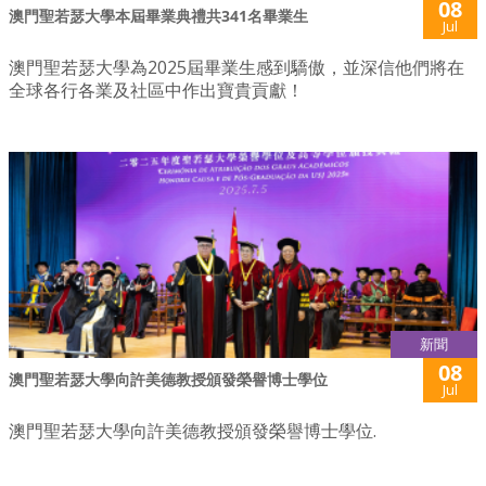
08
澳門聖若瑟大學本屆畢業典禮共341名畢業生
Jul
澳門聖若瑟大學為2025屆畢業生感到驕傲，並深信他們將在
全球各行各業及社區中作出寶貴貢獻！
新聞
08
澳門聖若瑟大學向許美德教授頒發榮譽博士學位
Jul
澳門聖若瑟大學向許美德教授頒發榮譽博士學位.