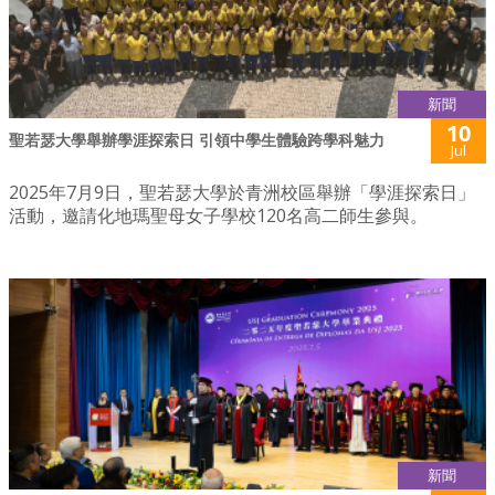
新聞
10
聖若瑟大學舉辦學涯探索日 引領中學生體驗跨學科魅力
Jul
2025年7月9日，聖若瑟大學於青洲校區舉辦「學涯探索日」
活動，邀請化地瑪聖母女子學校120名高二師生參與。
新聞