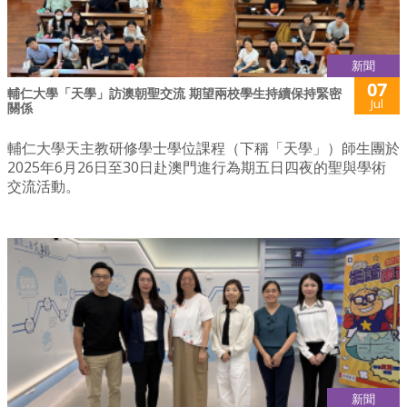
新聞
07
輔仁大學「天學」訪澳朝聖交流 期望兩校學生持續保持緊密
Jul
關係
輔仁大學天主教研修學士學位課程（下稱「天學」）師生團於
2025年6月26日至30日赴澳門進行為期五日四夜的聖與學術
交流活動。
新聞