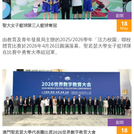
新聞
18
聖大女子籃球隊三人籃球奪冠
May
由教育及青年發展局主辦的2025/2026學年「活力校園」聯校
體育比賽於2026年4月26日圓滿落幕。聖若瑟大學女子籃球隊
在比賽中勇奪大專組冠軍。
新聞
18
澳門聖若瑟大學代表團出席2026世界數字教育大會