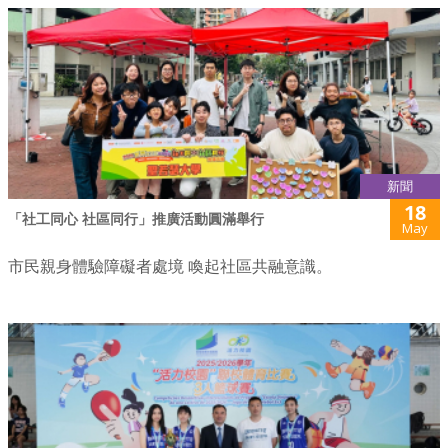
新聞
18
「社工同心 社區同行」推廣活動圓滿舉行
May
市民親身體驗障礙者處境 喚起社區共融意識。