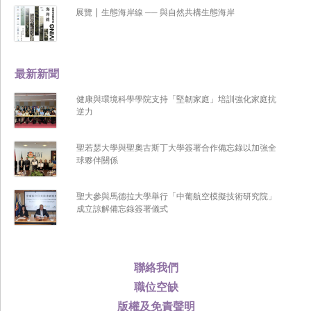
展覽 | 生態海岸線 ── 與自然共構生態海岸
最新新聞
健康與環境科學學院支持「堅韌家庭」培訓強化家庭抗
逆力
聖若瑟大學與聖奧古斯丁大學簽署合作備忘錄以加強全
球夥伴關係
聖大參與馬德拉大學舉行「中葡航空模擬技術研究院」
成立諒解備忘錄簽署儀式
聯絡我們
職位空缺
版權及免責聲明