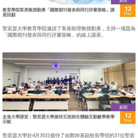
新聞
12
教育學院客席教授劉勇「國際期刊發表與同行評審策略」講
May
座回顧
聖若瑟大學教育學院邀請了客座助理教授劉勇，主持一場題為
「國際期刊發表與同行評審策略」的線上講座。
新聞
12
走進大學課堂：聖若瑟大學接待五校師生體驗互動數學教學
May
示範
聖若瑟大學於4月30日接待了由鄭焯基副校長帶領的31位聖若