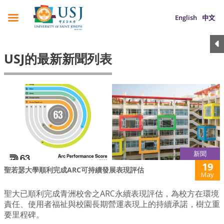
English
中文
USJ的最新新聞列表
新聞
19
聖若瑟大學順利完成ARC可持續發展表現評估
May
聖大已順利完成青洲校舍之ARC永續表現評估，為校方在環境
責任、使用者福祉與校園長期營運表現上的持續承諾，樹立重
要里程碑。