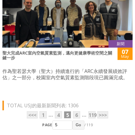
新聞
07
聖大完成ARC室內空氣質素監測，邁向更健康學術空間之關
May
鍵一步
作為聖若瑟大學（聖大）持續進行的「ARC永續發展績效評
估」之一部分，校園室內空氣質素監測階段現已圓滿完成。
TOTAL USJ的最新新聞列表: 1306
...
...
<<<
1
4
5
6
119
>>>
PAGE
/ 119
Go