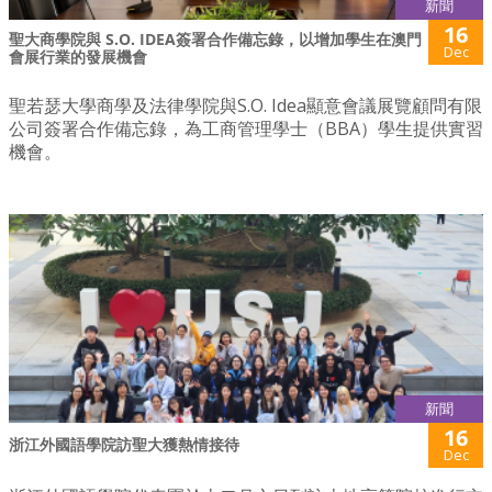
新聞
16
聖大商學院與 S.O. IDEA簽署合作備忘錄，以增加學生在澳門
Dec
會展行業的發展機會
聖若瑟大學商學及法律學院與S.O. Idea顯意會議展覽顧問有限
公司簽署合作備忘錄，為工商管理學士（BBA）學生提供實習
機會。
新聞
16
浙江外國語學院訪聖大獲熱情接待
Dec