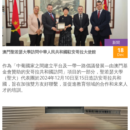
新聞
18
澳門聖若瑟大學訪問中華人民共和國駐安哥拉大使館
Dec
作為「中葡國家之間建立平台及一帶一路倡議發展—由澳門基
金會贊助的安哥拉共和國訪問」項目的一部分，聖若瑟大學
（聖大）代表團於2024年12月10日至15日造訪安哥拉共和
國，旨在加強雙方友好聯繫，並促進教育領域的合作和未來人
才的培訓。