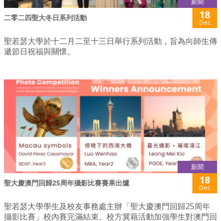
新聞
18
二零二四聖大冬日系列活動
Dec
聖若瑟大學於十二月二至十三日舉行系列活動，旨為向師生傳
遞節日祝福與關懷。
新聞
18
聖大慶澳門回歸25周年攝影比賽賽果出爐
Dec
聖若瑟大學學生及校友事務處主辦「聖大慶澳門回歸25周年
攝影比賽」校內賽完滿結束。校方冀藉活動加強學生對澳門回