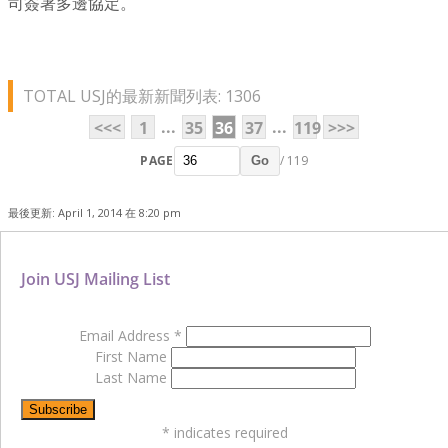
司簽署多邊協定。
TOTAL USJ的最新新聞列表: 1306
...
...
<<<
1
35
36
37
119
>>>
PAGE
/ 119
Go
最後更新: April 1, 2014 在 8:20 pm
Join USJ Mailing List
Email Address
*
First Name
Last Name
*
indicates required