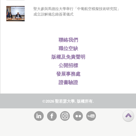
聖大參與馬德拉大學舉行「中葡航空模擬技術研究院」
成立諒解備忘錄簽署儀式
聯絡我們
職位空缺
版權及免責聲明
公開招標
發展事務處
證書驗證
©2026 聖若瑟大學, 版權所有.