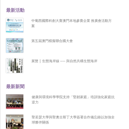
最新活動
中葡西國際科創大賽澳門本地參賽企業 推廣會活動方
案
第五屆澳門模擬聯合國大會
展覽 | 生態海岸線 ── 與自然共構生態海岸
最新新聞
健康與環境科學學院支持「堅韌家庭」培訓強化家庭抗
逆力
聖若瑟大學與聖奧古斯丁大學簽署合作備忘錄以加強全
球夥伴關係