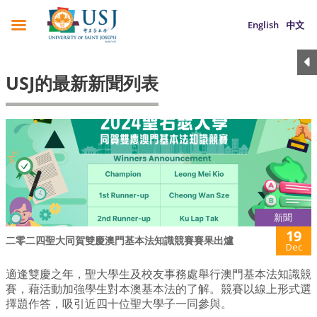
English
中文
USJ的最新新聞列表
新聞
19
二零二四聖大同賀雙慶澳門基本法知識競賽賽果出爐
Dec
適逢雙慶之年，聖大學生及校友事務處舉行澳門基本法知識競
賽，藉活動加強學生對本澳基本法的了解。競賽以線上形式選
擇題作答，吸引近四十位聖大學子一同參與。