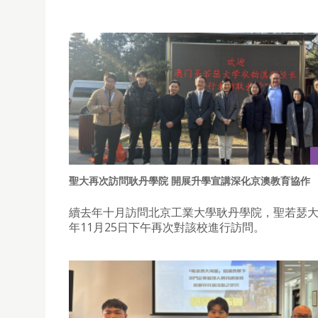
聖大再次訪問耿丹學院 開展升學宣講深化京澳教育協作
續去年十月訪問北京工業大學耿丹學院，聖若瑟大學
年11月25日下午再次對該校進行訪問。