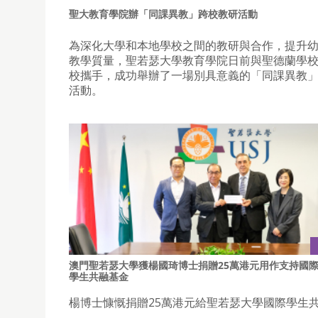
聖大教育學院辦「同課異教」跨校教研活動
為深化大學和本地學校之間的教研與合作，提升
教學質量，聖若瑟大學教育學院日前與聖德蘭學
校攜手，成功舉辦了一場別具意義的「同課異教
活動。
澳門聖若瑟大學獲楊國琦博士捐贈25萬港元用作支持國
學生共融基金
楊博士慷慨捐贈25萬港元給聖若瑟大學國際學生