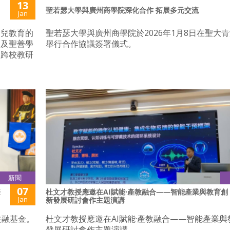
13
聖若瑟大學與廣州商學院深化合作 拓展多元交流
Jan
幼兒教育的
聖若瑟大學與廣州商學院於2026年1月8日在聖大
校及聖善學
舉行合作協議簽署儀式。
」跨校教研
新聞
07
際
杜文才教授應邀在AI賦能·產教融合——智能產業與教育創
Jan
新發展研討會作主題演講
共融基金。
杜文才教授應邀在AI賦能·產教融合——智能產業與
發展研討會作主題演講