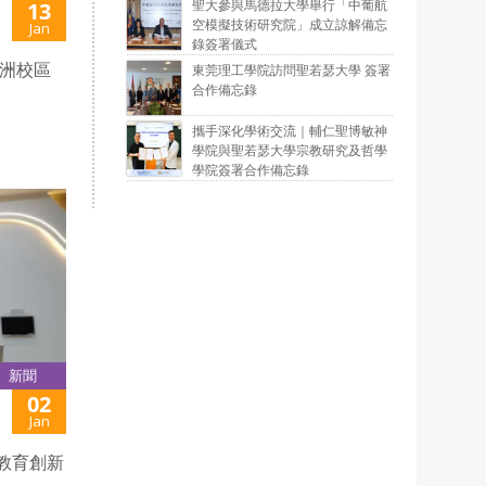
聖大參與馬德拉大學舉行「中葡航
13
空模擬技術研究院」成立諒解備忘
Jan
錄簽署儀式
青洲校區
東莞理工學院訪問聖若瑟大學 簽署
合作備忘錄
攜手深化學術交流｜輔仁聖博敏神
學院與聖若瑟大學宗教研究及哲學
學院簽署合作備忘錄
新聞
02
Jan
教育創新