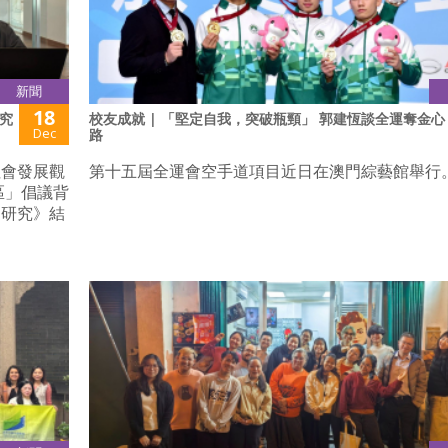
新聞
18
究
校友成就 | 「堅定自我，突破瓶頸」 郭建恆談全運奪金心
Dec
路
社會發展觀
第十五屆全運會空手道項目近日在澳門綜藝館舉行
區」倡議背
之研究》結