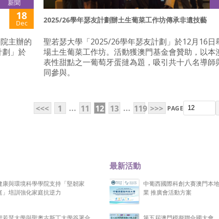
新聞
18
2025/26學年瑟友計劃辦土生葡菜工作坊傳承非遺技藝
Dec
學院主辦的
聖若瑟大學「2025/26學年瑟友計劃」於12月16
計劃」於
場土生葡菜工作坊。活動獲澳門基金會贊助，以本
表性甜點之一葡萄牙蛋撻為題，吸引共十八名導師
同參與。
...
...
<<<
1
11
12
13
119
>>>
PAGE
最新活動
健康與環境科學學院支持「堅韌家
中葡西國際科創大賽澳門本
庭」培訓強化家庭抗逆力
業 推廣會活動方案
聖若瑟大學與聖奧古斯丁大學簽署合
第五屆澳門模擬聯合國大會