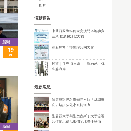
相片
活動預告
中葡西國際科創大賽澳門本地參賽
企業 推廣會活動方案
新聞
第五屆澳門模擬聯合國大會
19
Jan
展覽 | 生態海岸線 ── 與自然共構
生態海岸
最新消息
健康與環境科學學院支持「堅韌家
庭」培訓強化家庭抗逆力
聖若瑟大學與聖奧古斯丁大學簽署
合作備忘錄以加強全球夥伴關係
新聞