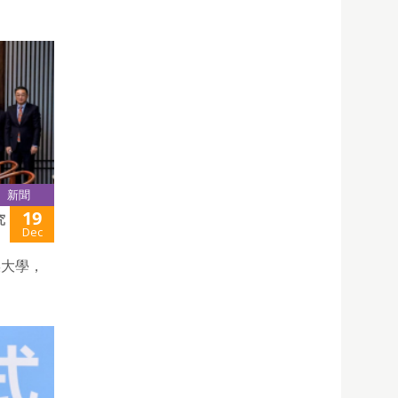
新聞
19
究
Dec
媒大學，