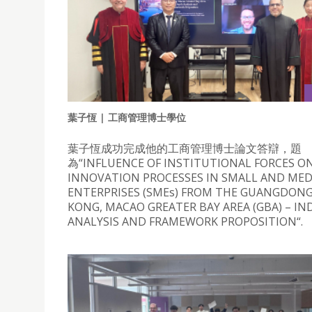
葉子恆 | 工商管理博士學位
葉子恆成功完成他的工商管理博士論文答辯，題
為“INFLUENCE OF INSTITUTIONAL FORCES O
INNOVATION PROCESSES IN SMALL AND ME
ENTERPRISES (SMEs) FROM THE GUANGDON
KONG, MACAO GREATER BAY AREA (GBA) – I
ANALYSIS AND FRAMEWORK PROPOSITION“.