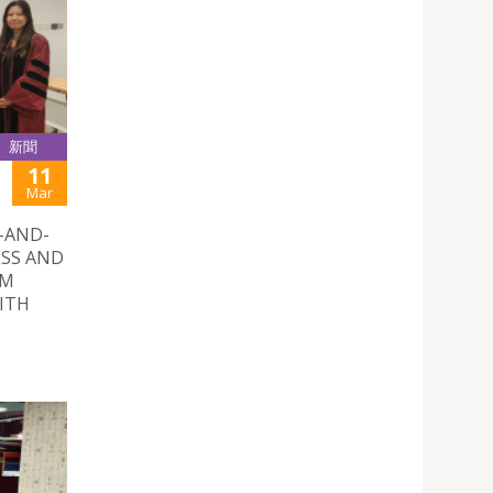
新聞
11
Mar
AND-
ESS AND
AM
ITH