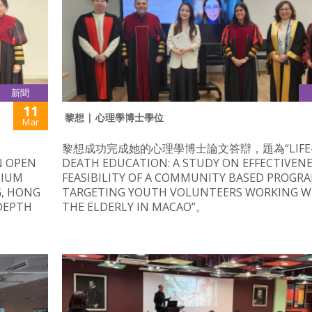
新聞
11
黎想 | 心理學博士學位
Mar
黎想成功完成她的心理學博士論文答辯，題為“LIFE-
N OPEN
DEATH EDUCATION: A STUDY ON EFFECTIVEN
DIUM
FEASIBILITY OF A COMMUNITY BASED PROGR
G, HONG
TARGETING YOUTH VOLUNTEERS WORKING W
NDEPTH
THE ELDERLY IN MACAO”。