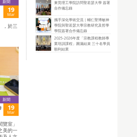
新聞
東莞理工學院訪問聖若瑟大學 簽署
合作備忘錄
19
Mar
攜手深化學術交流｜輔仁聖博敏神
學院與聖若瑟大學宗教研究及哲學
」，於三
學院簽署合作備忘錄
2025-2026年度「宗教課程教師專
業培訓課程」圓滿結束 三十名學員
順利結業
新聞
19
跨
Mar
閱覽室」
之美的一
術及人文