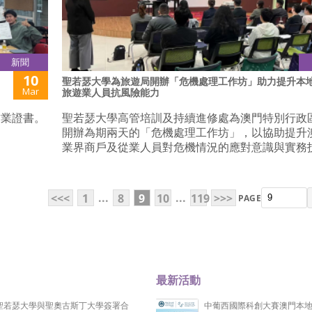
新聞
10
聖若瑟大學為旅遊局開辦「危機處理工作坊」助力提升本
Mar
旅遊業人員抗風險能力
結業證書。
聖若瑟大學高管培訓及持續進修處為澳門特別行政
開辦為期兩天的「危機處理工作坊」，以協助提升
業界商戶及從業人員對危機情況的應對意識與實務
...
...
<<<
1
8
9
10
119
>>>
PAGE
最新活動
聖若瑟大學與聖奧古斯丁大學簽署合
中葡西國際科創大賽澳門本