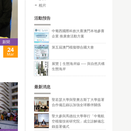
相片
活動預告
中葡西國際科創大賽澳門本地參賽
企業 推廣會活動方案
新聞
第五屆澳門模擬聯合國大會
24
Mar
展覽 | 生態海岸線 ── 與自然共構
生態海岸
最新消息
聖若瑟大學與聖奧古斯丁大學簽署
合作備忘錄以加強全球夥伴關係
聖大參與馬德拉大學舉行「中葡航
空模擬技術研究院」成立諒解備忘
錄簽署儀式