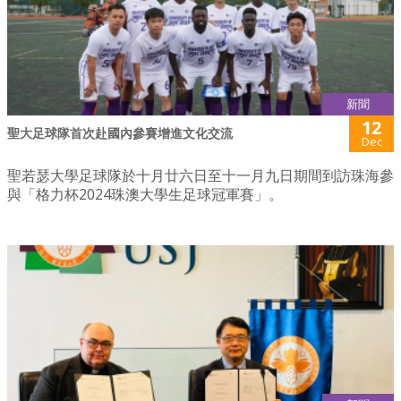
新聞
12
聖大足球隊首次赴國內參賽增進文化交流
Dec
聖若瑟大學足球隊於十月廿六日至十一月九日期間到訪珠海參
與「格力杯2024珠澳大學生足球冠軍賽」。