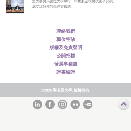
聖大參與馬德拉大學舉行「中葡航空模擬技術研究院」
成立諒解備忘錄簽署儀式
聯絡我們
職位空缺
版權及免責聲明
公開招標
發展事務處
證書驗證
©2026 聖若瑟大學, 版權所有.