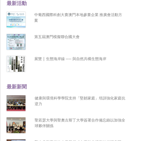
最新活動
中葡西國際科創大賽澳門本地參賽企業 推廣會活動方
案
第五屆澳門模擬聯合國大會
展覽 | 生態海岸線 ── 與自然共構生態海岸
最新新聞
健康與環境科學學院支持「堅韌家庭」培訓強化家庭抗
逆力
聖若瑟大學與聖奧古斯丁大學簽署合作備忘錄以加強全
球夥伴關係