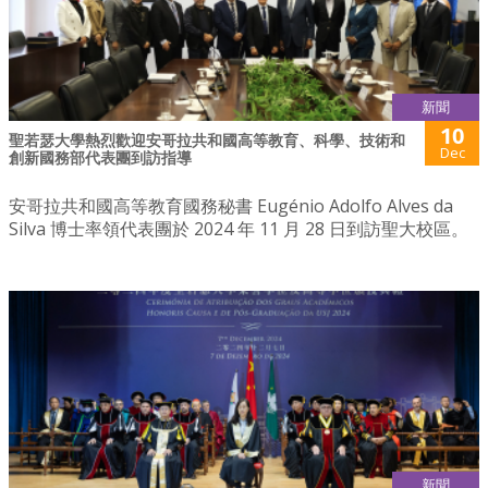
新聞
10
聖若瑟大學熱烈歡迎安哥拉共和國高等教育、科學、技術和
Dec
創新國務部代表團到訪指導
安哥拉共和國高等教育國務秘書 Eugénio Adolfo Alves da
Silva 博士率領代表團於 2024 年 11 月 28 日到訪聖大校區。
新聞