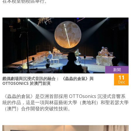
在本校皇朝校區舉行。
新聞
11
戲偶劇場與沉浸式音訊的融合： 《蟲蟲的倉鼠》與
Dec
OTTOSONICS 於澳門首演
《蟲蟲的倉鼠》是亞洲首部採用 OTTOsonics 沉浸式音響系
統的作品，這是一項與林茲藝術大學（奧地利）和聖若瑟大學
（澳門）合作開發的突破性技術。