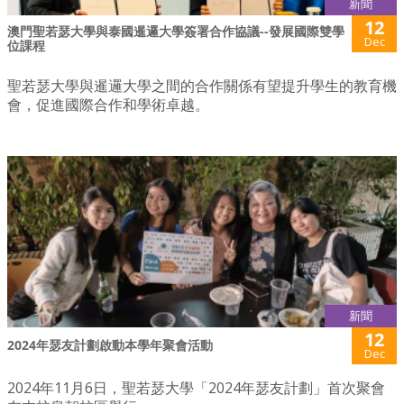
新聞
12
澳門聖若瑟大學與泰國暹邏大學簽署合作協議--發展國際雙學
Dec
位課程
聖若瑟大學與暹邏大學之間的合作關係有望提升學生的教育機
會，促進國際合作和學術卓越。
新聞
12
2024年瑟友計劃啟動本學年聚會活動
Dec
2024年11月6日，聖若瑟大學「2024年瑟友計劃」首次聚會