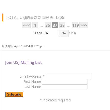
TOTAL USJ的最新新聞列表: 1306
...
...
<<<
1
36
37
38
119
>>>
PAGE
/ 119
Go
最後更新: April 1, 2014 在 8:20 pm
Join USJ Mailing List
Email Address
*
First Name
Last Name
*
indicates required