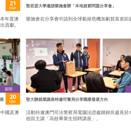
21
聖若瑟大學邀請樂施會辦「本地貧窮問題分享會」
Mar
與本年度澳
樂施會在分享會中談到全球氣候危機加劇貧富差距
作出貢獻。
新聞
20
展
聖大辦就業講座特邀司警局分享職業發展方向
Mar
赴中國及澳
活動特邀澳門司法警察局電腦法證處鍾錦良處長於
校區主講「高校畢業生招聘講座」。