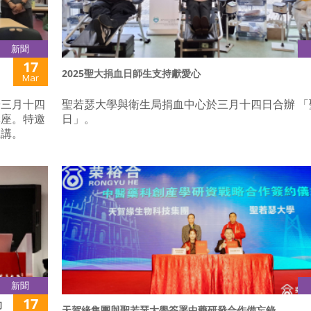
新聞
17
2025聖大捐血日師生支持獻愛心
Mar
於三月十四
聖若瑟大學與衛生局捐血中心於三月十四日合辦 「
講座。特邀
日」。
主講。
新聞
17
的
天賀緣集團與聖若瑟大學簽署中藥研發合作備忘錄