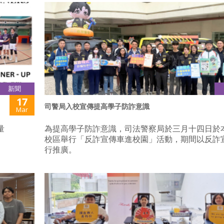
新聞
17
司警局入校宣傳提高學子防詐意識
Mar
量
為提高學子防詐意識，司法警察局於三月十四日於
校區舉行「反詐宣傳車進校園」活動，期間以反詐
行推廣。