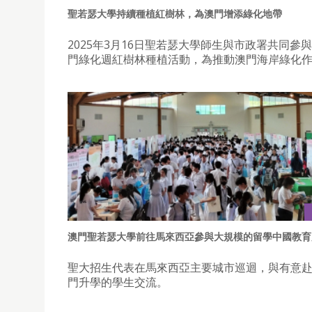
聖若瑟大學持續種植紅樹林，為澳門增添綠化地帶
2025年3月16日聖若瑟大學師生與市政署共同參
門綠化週紅樹林種植活動，為推動澳門海岸綠化
澳門聖若瑟大學前往馬來西亞參與大規模的留學中國教育
聖大招生代表在馬來西亞主要城市巡迴，與有意
門升學的學生交流。