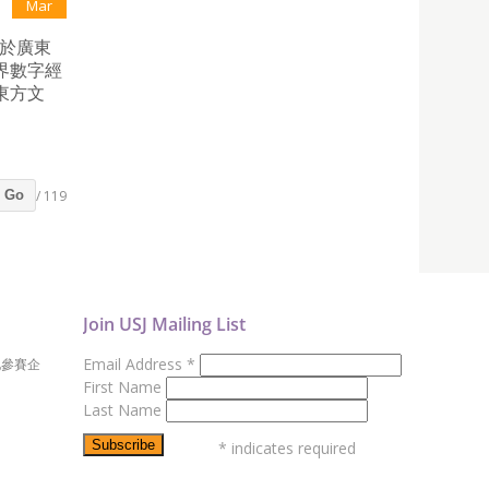
Mar
學於廣東
界數字經
東方文
/ 119
Go
Join USJ Mailing List
Email Address
*
地參賽企
First Name
Last Name
*
indicates required