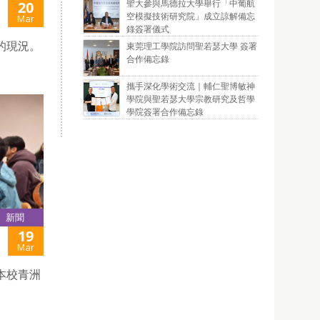
聖大參與馬德拉大學舉行「中葡航
20
空模擬技術研究院」成立諒解備忘
Mar
錄簽署儀式
的現況。
東莞理工學院訪問聖若瑟大學 簽署
合作備忘錄
攜手深化學術交流｜輔仁聖博敏神
學院與聖若瑟大學宗教研究及哲學
學院簽署合作備忘錄
新聞
19
Mar
本校青洲