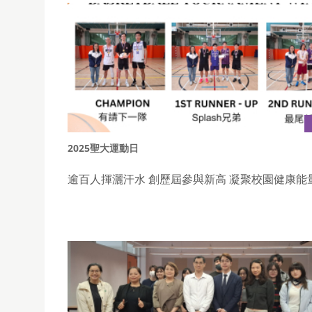
2025聖大運動日
逾百人揮灑汗水 創歷屆參與新高 凝聚校園健康能