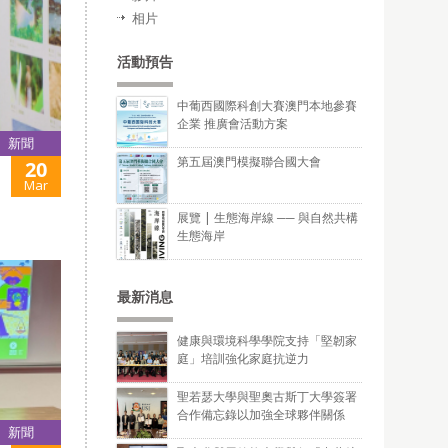
相片
活動預告
中葡西國際科創大賽澳門本地參賽
企業 推廣會活動方案
新聞
第五屆澳門模擬聯合國大會
20
Mar
展覽 | 生態海岸線 ── 與自然共構
。
生態海岸
最新消息
健康與環境科學學院支持「堅韌家
庭」培訓強化家庭抗逆力
聖若瑟大學與聖奧古斯丁大學簽署
合作備忘錄以加強全球夥伴關係
新聞