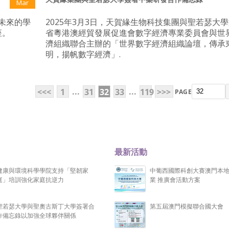
Mar
未來的學
2025年3月3日，天賀緣生物科技集團與聖若瑟大
座。
省粵港澳經貿發展促進會數字經濟專業委員會與世
濟組織聯合主辦的「世界數字經濟組織論壇，傳承
明，揚帆數字經濟」.
...
...
<<<
1
31
32
33
119
>>>
PAGE
最新活動
健康與環境科學學院支持「堅韌家
中葡西國際科創大賽澳門本
庭」培訓強化家庭抗逆力
業 推廣會活動方案
聖若瑟大學與聖奧古斯丁大學簽署合
第五屆澳門模擬聯合國大會
作備忘錄以加強全球夥伴關係