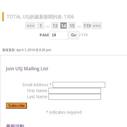
TOTAL USJ的最新新聞列表: 1306
...
...
<<<
1
13
14
15
119
>>>
PAGE
/ 119
Go
最後更新: April 1, 2014 在 8:20 pm
Join USJ Mailing List
Email Address
*
First Name
Last Name
*
indicates required
最新活動