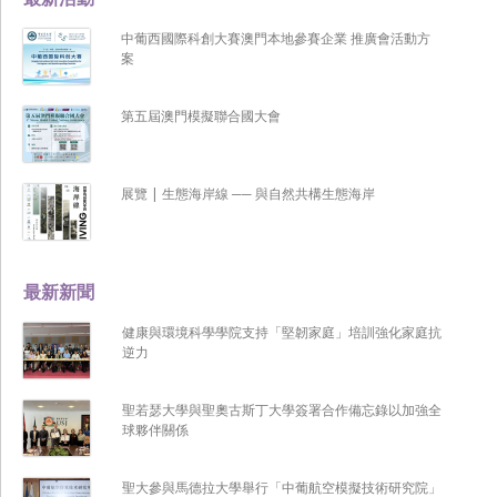
中葡西國際科創大賽澳門本地參賽企業 推廣會活動方
案
第五屆澳門模擬聯合國大會
展覽 | 生態海岸線 ── 與自然共構生態海岸
最新新聞
健康與環境科學學院支持「堅韌家庭」培訓強化家庭抗
逆力
聖若瑟大學與聖奧古斯丁大學簽署合作備忘錄以加強全
球夥伴關係
聖大參與馬德拉大學舉行「中葡航空模擬技術研究院」