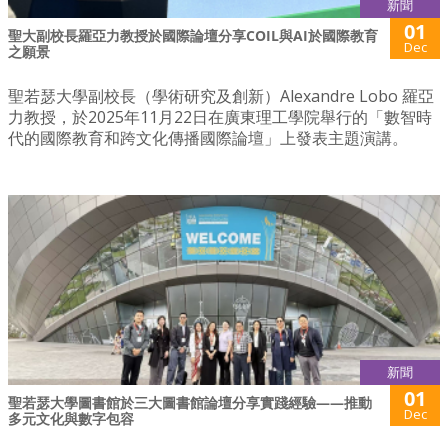
新聞
01
聖大副校長羅亞力教授於國際論壇分享COIL與AI於國際教育
Dec
之願景
聖若瑟大學副校長（學術研究及創新）Alexandre Lobo 羅亞
力教授，於2025年11月22日在廣東理工學院舉行的「數智時
代的國際教育和跨文化傳播國際論壇」上發表主題演講。
新聞
01
聖若瑟大學圖書館於三大圖書館論壇分享實踐經驗——推動
Dec
多元文化與數字包容