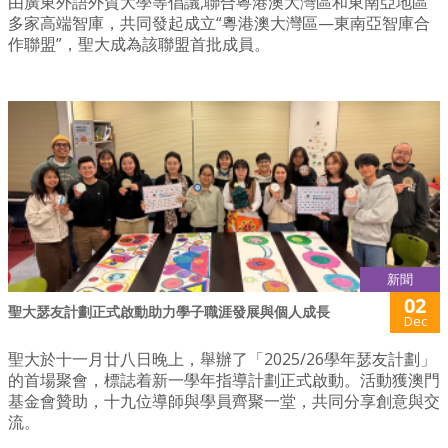
由廣東外語外貿大學等倡議,聯合粵港澳大灣區和東南亞地區
多家高端智庫，共同發起成立“粵港澳大灣區—東南亞智庫合
作聯盟”，聖大成為該聯盟首批成員。
新聞
02
聖大瑟友計劃正式啟動助力學子職涯發展與個人成長
Dec
聖大於十一月廿八日晚上，舉辦了「2025/26學年瑟友計劃」
的首場聚會，標誌着新一學年指導計劃正式啟動。活動獲澳門
基金會贊助，十九位導師與學員齊聚一堂，共同分享創意與交
流。