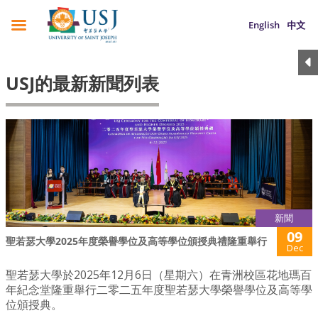
English
中文
USJ的最新新聞列表
新聞
09
聖若瑟大學2025年度榮譽學位及高等學位頒授典禮隆重舉行
Dec
聖若瑟大學於2025年12月6日（星期六）在青洲校區花地瑪百
年紀念堂隆重舉行二零二五年度聖若瑟大學榮譽學位及高等學
位頒授典。