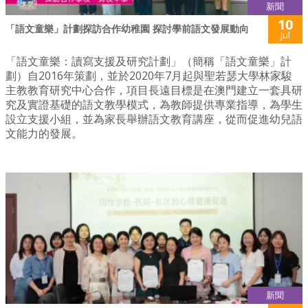
新聞
10
「語文童樂」計劃探訪合作幼稚園 探討學前語文發展動向
Jul
「語文童樂：讀寫支援及研究計劃」（簡稱「語文童樂」計
劃）自2016年策劃，並於2020年7月起與聖若瑟大學林家駿
主教教育研究中心合作，項目長遠目標是在澳門建立一套具研
究及實證基礎的語文教學模式，為教師提供專業指導，為學生
設立支援小組，並為家長舉辦語文教育講座，從而促進幼兒語
文能力的發展。
新聞