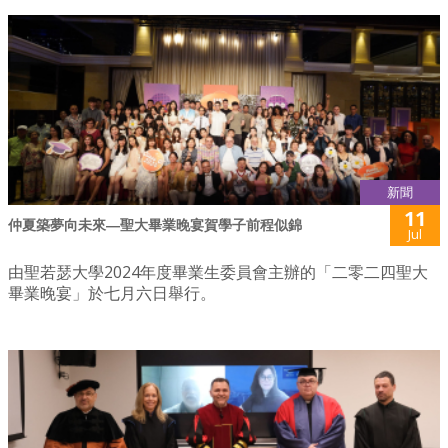
新聞
11
仲夏築夢向未來―聖大畢業晚宴賀學子前程似錦
Jul
由聖若瑟大學2024年度畢業生委員會主辦的「二零二四聖大
畢業晚宴」於七月六日舉行。