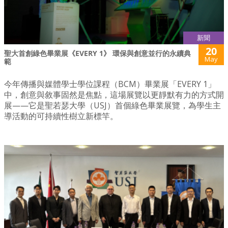
新聞
20
聖大首創綠色畢業展《EVERY 1》 環保與創意並行的永續典
May
範
今年傳播與媒體學士學位課程（BCM）畢業展「EVERY 1」
中，創意與敘事固然是焦點，這場展覽以更靜默有力的方式開
展——它是聖若瑟大學（USJ）首個綠色畢業展覽，為學生主
導活動的可持續性樹立新標竿。