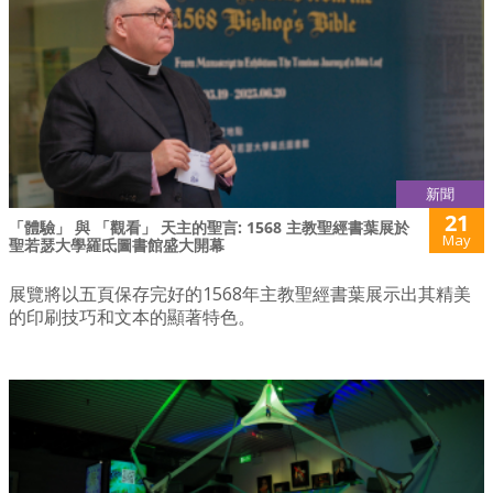
新聞
21
「體驗」 與 「觀看」 天主的聖言: 1568 主教聖經書葉展於
May
聖若瑟大學羅氐圖書館盛大開幕
展覽將以五頁保存完好的1568年主教聖經書葉展示出其精美
的印刷技巧和文本的顯著特色。