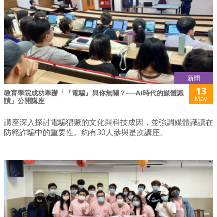
新聞
13
教育學院成功舉辦「『電騙』與你無關？──AI時代的媒體識
May
讀」公開講座
講座深入探討電騙猖獗的文化與科技成因，並強調媒體識讀在
防範詐騙中的重要性。約有30人參與是次講座。