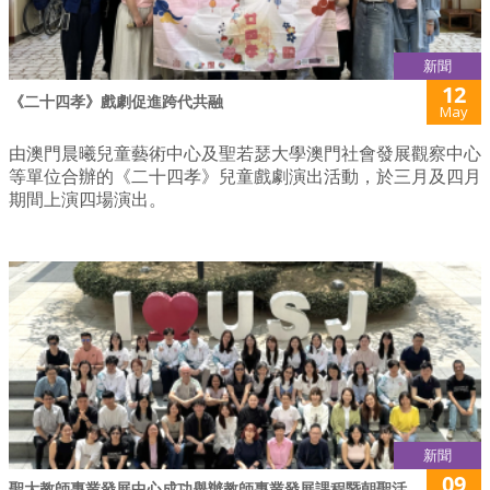
新聞
12
《二十四孝》戲劇促進跨代共融
May
由澳門晨曦兒童藝術中心及聖若瑟大學澳門社會發展觀察中心
等單位合辦的《二十四孝》兒童戲劇演出活動，於三月及四月
期間上演四場演出。
新聞
09
聖大教師專業發展中心成功舉辦教師專業發展課程暨朝聖活