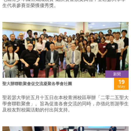
生代表參賽並榮獲優秀獎。
新聞
19
聖大辦聯歡聚會促交流凝聚各學會社團
May
聖若瑟大學於五月十五日在本校青洲校區舉辦「二零二五聖大
學會聯歡聚會」。旨為促進各會交流的同時，亦借此答謝學生
及校友對校園活動的付出與支持。