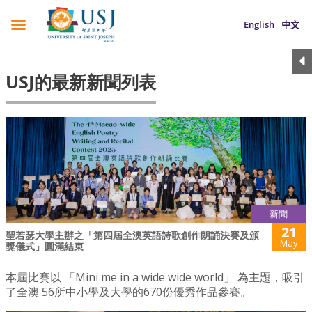
English
中文
USJ的最新新聞列表
新聞
21
聖若瑟大學主辦之「第四屆全澳英語詩歌創作朗誦決賽及頒
May
獎儀式」圓滿結束
本屆比賽以 「Mini me in a wide wide world」 為主題，吸引
了全澳 56所中小學及大學的670份優秀作品參賽。