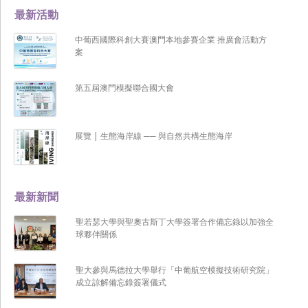
最新活動
中葡西國際科創大賽澳門本地參賽企業 推廣會活動方
案
第五屆澳門模擬聯合國大會
展覽 | 生態海岸線 ── 與自然共構生態海岸
最新新聞
聖若瑟大學與聖奧古斯丁大學簽署合作備忘錄以加強全
球夥伴關係
聖大參與馬德拉大學舉行「中葡航空模擬技術研究院」
成立諒解備忘錄簽署儀式