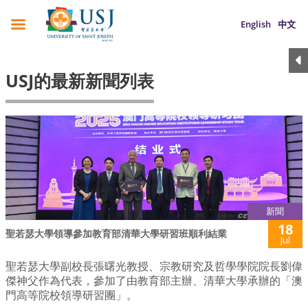
English
中文
USJ的最新新聞列表
新聞
18
聖若瑟大學領導參加教育部清華大學研習班順利結業
Jul
聖若瑟大學副校長張曙光教授、宗教研究及哲學學院院長劉偉
傑神父作為代表，參加了由教育部主辦、清華大學承辦的「澳
門高等院校領導研習團」。