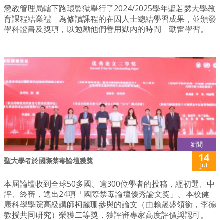
懲教管理局轄下路環監獄舉行了2024/2025學年聖若瑟大學教
育課程結業禮，為修讀課程的在囚人士總結學習成果，並頒發
學科證書及獎項，以勉勵他們善用獄內的時間，勤奮學習。
新聞
14
聖大學者於國際禁毒論壇獲獎
Jul
本屆論壇收到全球50多國、逾300位學者的投稿，經初選、中
評、終審，選出24項「國際禁毒論壇優秀論文獎」。本校健
康科學學院高級講師柯麗珊參與的論文（由賴晟盛領銜，李德
教授共同研究）榮獲二等獎，獲評審專家高度評價與認可。