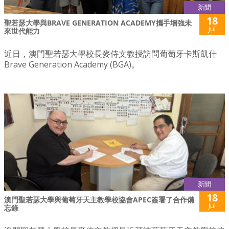
新聞
18
聖若瑟大學與BRAVE GENERATION ACADEMY攜手增強未
Jul
來世代能力
近日，澳門聖若瑟大學校長麥侍文教授訪問葡萄牙卡斯凱什
Brave Generation Academy (BGA)。
新聞
18
澳門聖若瑟大學與葡萄牙天主教學校協會APEC簽署了合作備
Jul
忘錄