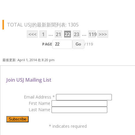
TOTAL USJ的最新新聞列表: 1305
...
...
<<<
1
21
22
23
119
>>>
PAGE
/ 119
Go
最後更新: April 1, 2014 在 8:20 pm
Join USJ Mailing List
Email Address
*
First Name
Last Name
*
indicates required