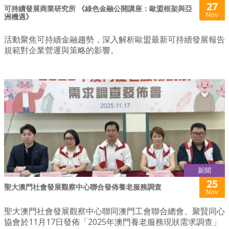
27
可持續發展商業研究所 《綠色金融公開講座：歐盟框架與亞
Nov
洲機遇》
活動聚焦可持續金融趨勢，深入解析歐盟最新可持續發展報告
規範對企業營運與策略的影響。
新聞
25
聖大澳門社會發展觀察中心聯合發佈養老服務調查
Nov
聖大澳門社會發展觀察中心聯同澳門工會聯合總會、聚賢同心
協會於11月17日發佈「2025年澳門養老服務現狀需求調查」