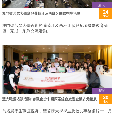
新聞
24
澳門聖若瑟大學參與葡萄牙及西班牙國際招生活動
Nov
澳門聖若瑟大學近期於葡萄牙及西班牙參與多場國際教育論
壇，完成一系列交流活動。
新聞
20
聖大職涯培訓活動: 參觀金沙中國探索綜合旅遊企業多元發展
Nov
為拓展學生職涯視野，聖若瑟大學學生及校友事務處於十一月