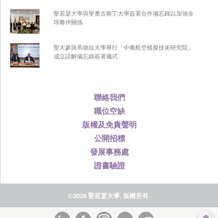
聖若瑟大學與聖奧古斯丁大學簽署合作備忘錄以加強全
球夥伴關係
聖大參與馬德拉大學舉行「中葡航空模擬技術研究院」
成立諒解備忘錄簽署儀式
聯絡我們
職位空缺
版權及免責聲明
公開招標
發展事務處
證書驗證
©2026 聖若瑟大學, 版權所有.