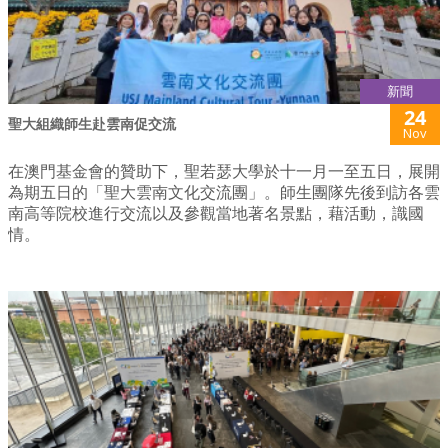
新聞
24
聖大組織師生赴雲南促交流
Nov
在澳門基金會的贊助下，聖若瑟大學於十一月一至五日，展開
為期五日的「聖大雲南文化交流團」。師生團隊先後到訪各雲
南高等院校進行交流以及參觀當地著名景點，藉活動，識國
情。