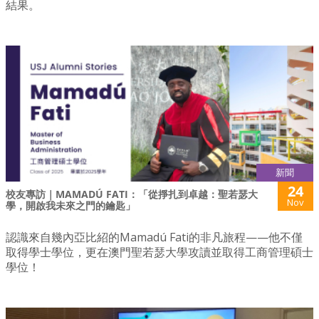
結果。
新聞
24
校友專訪｜MAMADÚ FATI：「從掙扎到卓越：聖若瑟大
Nov
學，開啟我未來之門的鑰匙」
認識來自幾內亞比紹的Mamadú Fati的非凡旅程——他不僅
取得學士學位，更在澳門聖若瑟大學攻讀並取得工商管理碩士
學位！