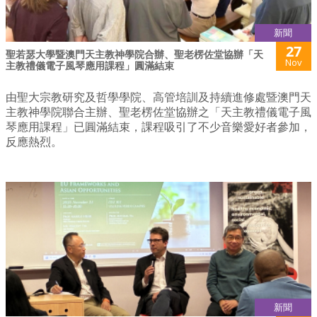
新聞
27
聖若瑟大學暨澳門天主教神學院合辦、聖老楞佐堂協辦「天
Nov
主教禮儀電子風琴應用課程」圓滿結束
由聖大宗教研究及哲學學院、高管培訓及持續進修處暨澳門天
主教神學院聯合主辦、聖老楞佐堂協辦之「天主教禮儀電子風
琴應用課程」已圓滿結束，課程吸引了不少音樂愛好者參加，
反應熱烈。
新聞