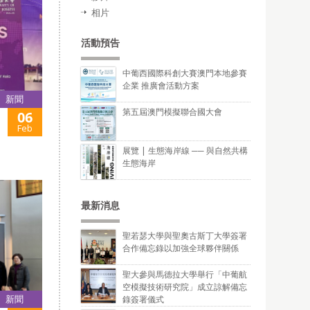
相片
活動預告
中葡西國際科創大賽澳門本地參賽
企業 推廣會活動方案
新聞
第五屆澳門模擬聯合國大會
06
Feb
展覽 | 生態海岸線 ── 與自然共構
生態海岸
最新消息
聖若瑟大學與聖奧古斯丁大學簽署
合作備忘錄以加強全球夥伴關係
聖大參與馬德拉大學舉行「中葡航
空模擬技術研究院」成立諒解備忘
新聞
錄簽署儀式