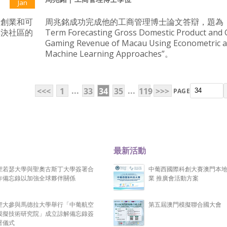
Jan
會創業和可
周兆銘成功完成他的工商管理博士論文答辯，題為 “Sh
解決社區的
Term Forecasting Gross Domestic Product and 
Gaming Revenue of Macau Using Econometric 
Machine Learning Approaches”。
...
...
<<<
1
33
34
35
119
>>>
PAGE
最新活動
聖若瑟大學與聖奧古斯丁大學簽署合
中葡西國際科創大賽澳門本
作備忘錄以加強全球夥伴關係
業 推廣會活動方案
聖大參與馬德拉大學舉行「中葡航空
第五屆澳門模擬聯合國大會
模擬技術研究院」成立諒解備忘錄簽
署儀式