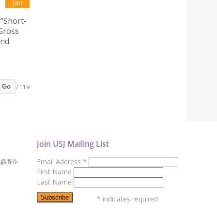
Jan
ort-
Gross
and
/ 119
Go
Join USJ Mailing List
Email Address
*
地參賽企
First Name
Last Name
*
indicates required