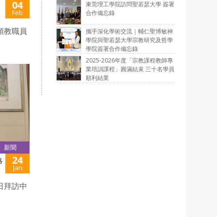
04
東莞理工學院訪問聖若瑟大學 簽署
Feb
合作備忘錄
領教職員
攜手深化學術交流｜輔仁聖博敏神
學院與聖若瑟大學宗教研究及哲學
學院簽署合作備忘錄
2025-2026年度「宗教課程教師專
業培訓課程」圓滿結束 三十名學員
順利結業
新聞
24
絡
Jan
日拜訪中