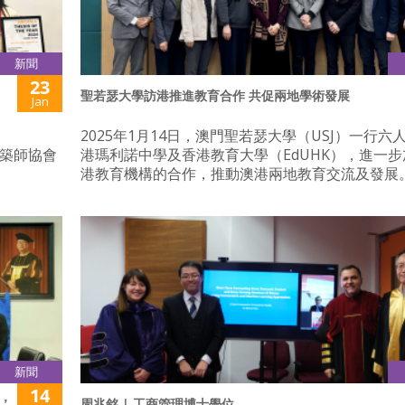
新聞
23
聖若瑟大學訪港推進教育合作 共促兩地學術發展
Jan
文
2025年1月14日，澳門聖若瑟大學（USJ）一行六
洲建築師協會
港瑪利諾中學及香港教育大學（EdUHK），進一
港教育機構的合作，推動澳港兩地教育交流及發展
新聞
14
，
周兆銘 | 工商管理博士學位