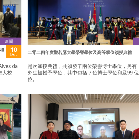
新聞
10
和
二零二四年度聖若瑟大學榮譽學位及高等學位頒授典禮
Dec
ves da
是次頒授典禮，共頒發了兩位榮譽博士學位，另有 1
訪聖大校
究生被授予學位，其中包括 7 位博士學位和及99 
位。