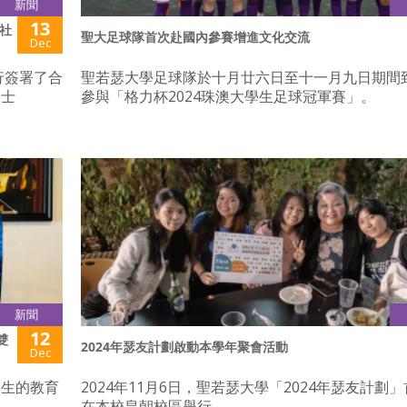
新聞
13
社
聖大足球隊首次赴國內參賽增進文化交流
Dec
行簽署了合
聖若瑟大學足球隊於十月廿六日至十一月九日期間
學士
參與「格力杯2024珠澳大學生足球冠軍賽」。
新聞
12
雙
2024年瑟友計劃啟動本學年聚會活動
Dec
學生的教育
2024年11月6日，聖若瑟大學「2024年瑟友計劃
在本校皇朝校區舉行。