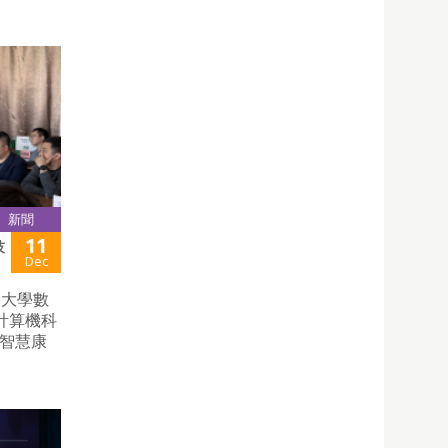
新聞
11
技
Dec
瑟大學數
計算機科
的智慧康