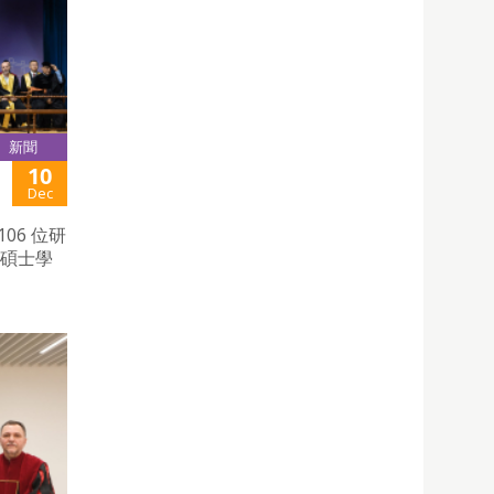
新聞
10
Dec
06 位研
位碩士學