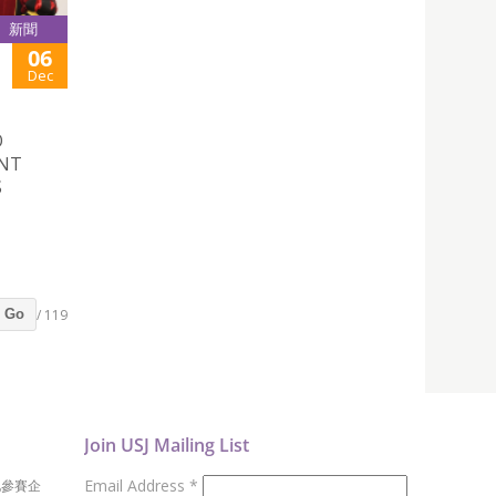
新聞
06
Dec
O
ENT
S
/ 119
Go
Join USJ Mailing List
Email Address
*
地參賽企