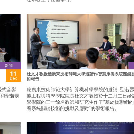
新聞
11
杜文才教授應廣東技術師範大學邀請作智慧康養系統關鍵
Dec
術報告
沉浸式音響
應廣東技術師範大學計算機科學學院的邀請, 聖若
）和聖若瑟
據工程與科學學院院長杜文才教授於十二月二日給
學學院的三十餘名教師和研究生作了“基於物聯網
養系統關鍵技術的挑戰及應對”的學術報告。