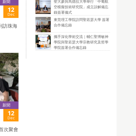
聖大參與馬德拉大學舉行「中葡航
新聞
空模擬技術研究院」成立諒解備忘
12
錄簽署儀式
Dec
東莞理工學院訪問聖若瑟大學 簽署
合作備忘錄
到訪珠海
攜手深化學術交流｜輔仁聖博敏神
學院與聖若瑟大學宗教研究及哲學
學院簽署合作備忘錄
新聞
12
Dec
」首次聚會