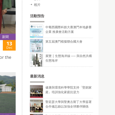
相片
活動預告
中葡西國際科創大賽澳門本地參賽
企業 推廣會活動方案
新聞
第五屆澳門模擬聯合國大會
13
Dec
展覽 | 生態海岸線 ── 與自然共構
r the
生態海岸
最新消息
健康與環境科學學院支持「堅韌家
庭」培訓強化家庭抗逆力
聖若瑟大學與聖奧古斯丁大學簽署
合作備忘錄以加強全球夥伴關係