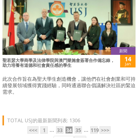
新聞
14
聖若瑟大學商學及法律學院與澳門樂施會簽署合作備忘錄，
Jan
助力培養有道德和社會責任感的學生
此次合作旨在為聖大學生創造機會，讓他們在社會創業和可持
續發展領域獲得實踐經驗，同時通過聯合倡議解決社區的緊迫
需求。
TOTAL USJ的最新新聞列表: 1306
...
...
<<<
1
33
34
35
119
>>>