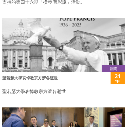
支持的第四十六期「橫琴·菁彩說」活動。
新聞
21
聖若瑟大學哀悼教宗方濟各逝世
Apr
聖若瑟大學哀悼教宗方濟各逝世