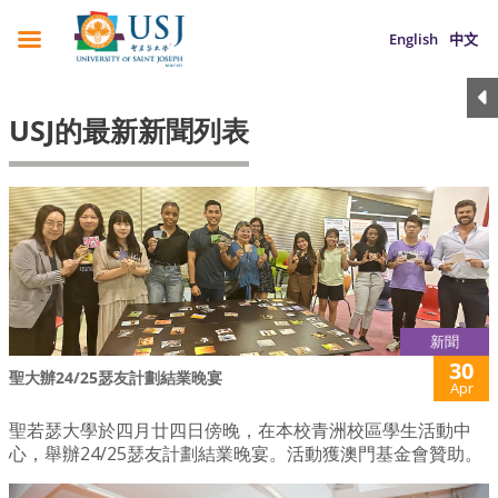
English
中文
USJ的最新新聞列表
新聞
30
聖大辦24/25瑟友計劃結業晚宴
Apr
聖若瑟大學於四月廿四日傍晚，在本校青洲校區學生活動中
心，舉辦24/25瑟友計劃結業晚宴。活動獲澳門基金會贊助。