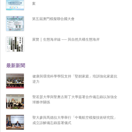
案
第五屆澳門模擬聯合國大會
展覽 | 生態海岸線 ── 與自然共構生態海岸
最新新聞
健康與環境科學學院支持「堅韌家庭」培訓強化家庭抗
逆力
聖若瑟大學與聖奧古斯丁大學簽署合作備忘錄以加強全
球夥伴關係
聖大參與馬德拉大學舉行「中葡航空模擬技術研究院」
成立諒解備忘錄簽署儀式