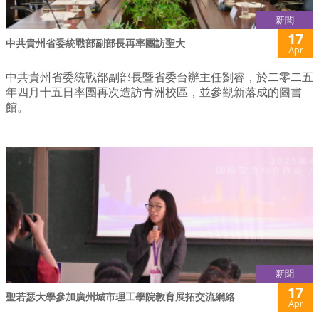
新聞
17
中共貴州省委統戰部副部長再率團訪聖大
Apr
中共貴州省委統戰部副部長暨省委台辦主任劉睿，於二零二五
年四月十五日率團再次造訪青洲校區，並參觀新落成的圖書
館。
新聞
17
聖若瑟大學參加廣州城市理工學院教育展拓交流網絡
Apr