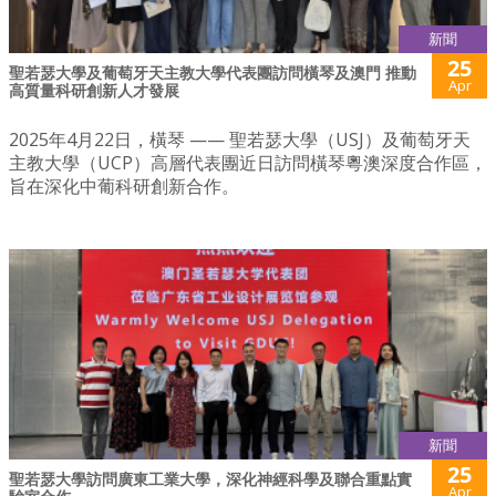
新聞
25
聖若瑟大學及葡萄牙天主教大學代表團訪問橫琴及澳門 推動
Apr
高質量科研創新人才發展
2025年4月22日，橫琴 —— 聖若瑟大學（USJ）及葡萄牙天
主教大學（UCP）高層代表團近日訪問橫琴粵澳深度合作區，
旨在深化中葡科研創新合作。
新聞
25
聖若瑟大學訪問廣東工業大學，深化神經科學及聯合重點實
Apr