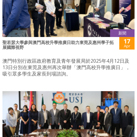
新聞
17
聖若瑟大學參與澳門高校升學推廣日助力東莞及惠州學子拓
Apr
展國際視野
澳門特別行政區政府教育及青年發展局於2025年4月12日及
13日分別在東莞及惠州再次舉辦「澳門高校升學推廣日」，
吸引眾多學生及家長到場諮詢。