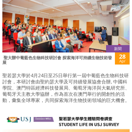
新聞
28
​ 聖大辦中葡藍色生物科技研討會 探索海洋可持續生物技術發
Apr
展
聖若瑟大學於4月24日至25日舉行第一屆中葡藍色生物科技研
討會，本研討會由聖約瑟大學及可持續發展協會合辦, 中國科
學院、澳門特區經濟科技發展局、葡萄牙海洋與大氣研究所、
葡萄牙天主教大學協辦，作為首次在澳門舉行的開創性的活
動，彙集全球專家，共同探索海洋生物技術領域的巨大機會。