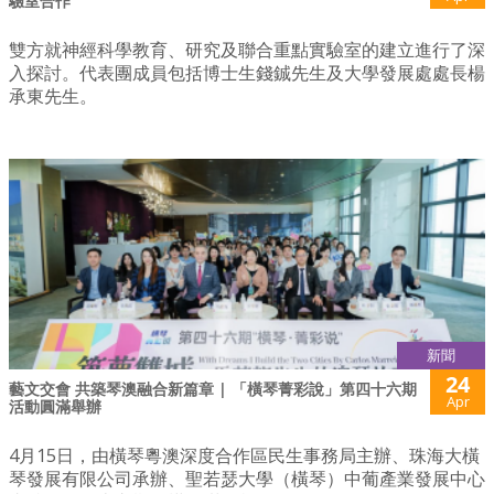
驗室合作
雙方就神經科學教育、研究及聯合重點實驗室的建立進行了深
入探討。代表團成員包括博士生錢鋮先生及大學發展處處長楊
承東先生。
新聞
24
藝文交會 共築琴澳融合新篇章 | 「橫琴菁彩說」第四十六期
Apr
活動圓滿舉辦
4月15日，由橫琴粵澳深度合作區民生事務局主辦、珠海大橫
琴發展有限公司承辦、聖若瑟大學（橫琴）中葡產業發展中心