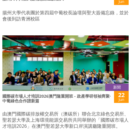
Jun
揚州大學代表團於第四屆中葡校長論壇與聖大簽備忘錄，並於
會後到訪青洲校區
新聞
22
國際碳市場人才培訓2026澳門隆重開班 - 政產學研領袖齊聚·
Jun
中葡綠色合作譜新篇
由澳門國際碳排放權交易所（澳碳所）聯合北京綠色交易所、
聖若瑟大學及上海環境能源交易所共同舉辦的「國際碳市場人
才培訓2026」在澳門聖若瑟大學新口岸演講廳隆重開班。