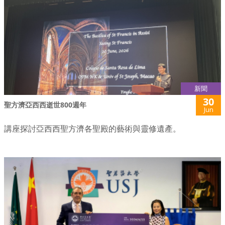
新聞
30
聖方濟亞西西逝世800週年
Jun
講座探討亞西西聖方濟各聖殿的藝術與靈修遺產。