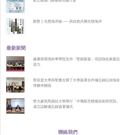
第五屆澳門模擬聯合國大會
展覽 | 生態海岸線 ── 與自然共構生態海岸
最新新聞
健康與環境科學學院支持「堅韌家庭」培訓強化家庭抗
逆力
聖若瑟大學與聖奧古斯丁大學簽署合作備忘錄以加強全
球夥伴關係
聖大參與馬德拉大學舉行「中葡航空模擬技術研究院」
成立諒解備忘錄簽署儀式
聯絡我們