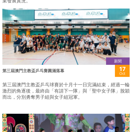
業發展實況。
新聞
17
第三屆澳門主教盃乒乓賽圓滿落幕
Oct
第三屆澳門主教盃乒乓球賽於十月十一日完滿結束，經過一輪
激烈的角逐後，最終由「有請下一隊」與「聖中女子隊」脫穎
而出，分別勇奪男子組與女子組冠軍。