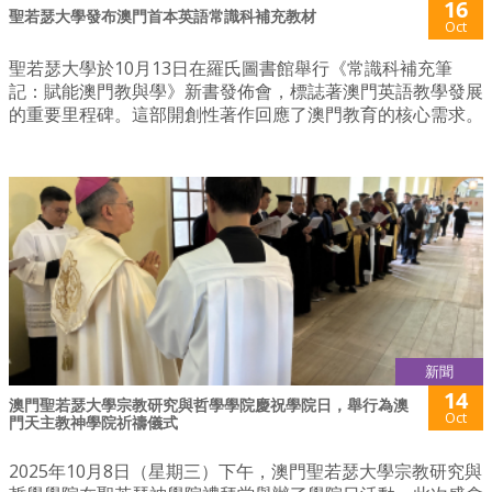
16
聖若瑟大學發布澳門首本英語常識科補充教材
Oct
聖若瑟大學於10月13日在羅氏圖書館舉行《常識科補充筆
記：賦能澳門教與學》新書發佈會，標誌著澳門英語教學發展
的重要里程碑。這部開創性著作回應了澳門教育的核心需求。
新聞
14
澳門聖若瑟大學宗教研究與哲學學院慶祝學院日，舉行為​澳
Oct
門天主教神學院祈禱儀式
2025年10月8日（星期三）下午，澳門聖若瑟大學宗教研究與