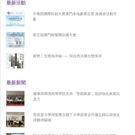
最新活動
中葡西國際科創大賽澳門本地參賽企業 推廣會活動方
案
第五屆澳門模擬聯合國大會
展覽 | 生態海岸線 ── 與自然共構生態海岸
最新新聞
健康與環境科學學院支持「堅韌家庭」培訓強化家庭抗
逆力
聖若瑟大學與聖奧古斯丁大學簽署合作備忘錄以加強全
球夥伴關係