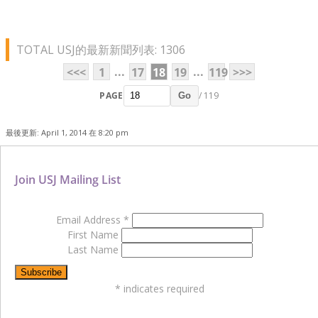
TOTAL USJ的最新新聞列表: 1306
...
...
<<<
1
17
18
19
119
>>>
PAGE
/ 119
Go
最後更新: April 1, 2014 在 8:20 pm
Join USJ Mailing List
Email Address
*
First Name
Last Name
*
indicates required