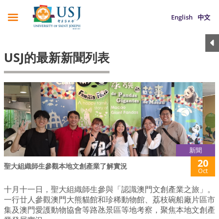
English
中文
USJ的最新新聞列表
新聞
20
聖大組織師生參觀本地文創產業了解實況
Oct
十月十一日，聖大組織師生參與「認識澳門文創產業之旅」。
一行廿人參觀澳門大熊貓館和珍稀動物館、荔枝碗船廠片區市
集及澳門愛護動物協會等路氹景區等地考察，聚焦本地文創產