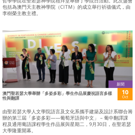
哲學學院在聖若瑟神學院禮拜堂舉辦了學院日活動。此次盛會
包括為澳門天主教神學院（CITM）的成立舉行祈禱儀式，由
李樹榮主教主禮。
新聞
10
澳門聖若瑟大學舉辦「多姿多彩」學生作品展慶祝語言多樣
Oct
性與翻譯
由聖若瑟大學人文學院語言及文化系攜手建築及設計系聯合籌
辦的第三屆「多姿多彩——葡萄牙語與中文」 – 葡中翻譯課
程及通用葡語課程學生作品展與星期二，9月30日，在聖若瑟
大學隆重開幕。