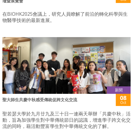
壇暨展覽會
在BIOHK2025會議上，研究人員瞭解了前沿的轉化科學與生
物醫學技術的最新進展。
新聞
08
聖大師生共慶中秋感受傳統促跨文化交流
Oct
聖若瑟大學於九月廿九及三十日一連兩天舉辦「共慶中秋」活
動，旨為加強學生對中華傳統節日的認識，增進學子跨文化交
流的同時，藉活動豐富學生對中華傳統文化的了解。