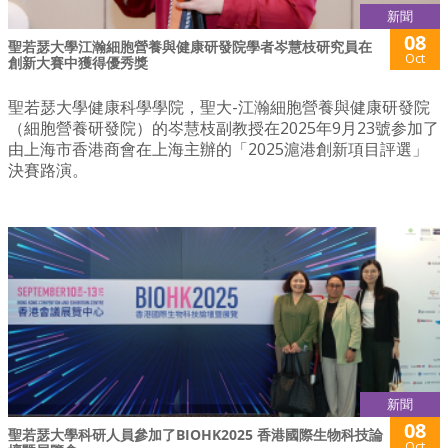
新聞
08
聖若瑟大學江瀚細胞營養與健康研發院學者岑慧枝研究員在
Oct
創新大賽中獲得優秀獎
聖若瑟大學健康科學學院，聖大-江瀚細胞營養與健康研發院
（細胞營養研發院）的岑慧枝副教授在2025年9月23號参加了
由上海市香港商會在上海主辦的「2025滬港創新項目評選」
決賽路演。
新聞
08
聖若瑟大學科研人員參加了BIOHK2025 香港國際生物科技論
Oct