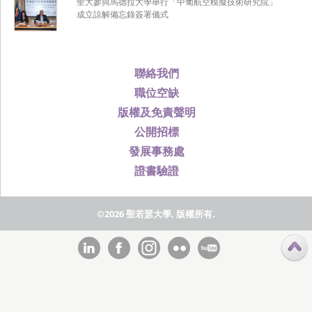
聖大參與馬德拉大學舉行「中葡航空模擬技術研究院」
成立諒解備忘錄簽署儀式
聯絡我們
職位空缺
版權及免責聲明
公開招標
發展事務處
證書驗證
©2026 聖若瑟大學, 版權所有.