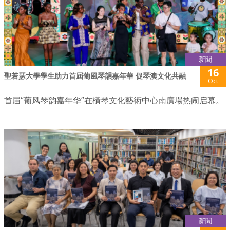
新聞
16
聖若瑟大學學生助力首屆葡風琴韻嘉年華 促琴澳文化共融
Oct
首届“葡风琴韵嘉年华”在橫琴文化藝術中心南廣場热闹启幕。
新聞