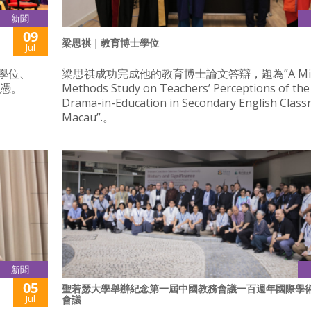
新聞
09
梁思祺｜教育博士學位
Jul
學位、
梁思祺成功完成他的教育博士論文答辯，題為”A Mix
文憑。
Methods Study on Teachers’ Perceptions of the
Drama-in-Education in Secondary English Class
Macau”.。
新聞
05
聖若瑟大學舉辦紀念第一屆中國教務會議一百週年國際學
Jul
會議