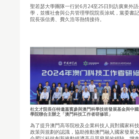
聖若瑟大學團隊一行於6月24至25日到訪廣東外
學，並獲社會與公共管理學院院長涂斌，黨委書
院長張信勇、費久浩等熱情接待。
杜文才院長任特邀嘉賓參與澳門科學技術發展基金與中國
學院聯合主辦之「澳門科技工作者研修班」
為了提升澳門高等院校及企業科技人員對國家科
政策與規劃的認識，協助推動澳門融入國家發展
合肥以科技創新推動經濟高品質發展的經驗，增