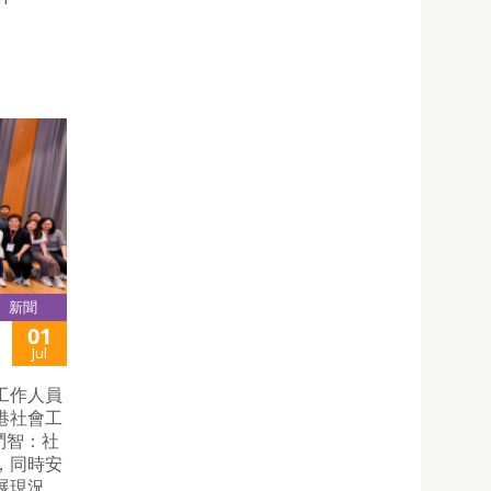
新聞
01
Jul
工作人員
港社會工
鬥智：社
，同時安
展現況。