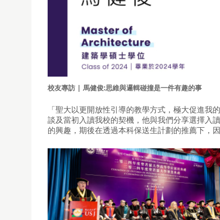
校友專訪 | 馬健俊:思維與邏輯碰撞是一件有趣的事
「聖大以更開放性引導的教學方式，極大促進我
談及當初入讀我校的契機，他與我們分享選擇入
的興趣，期後在透過本科保送生計劃的推薦下，