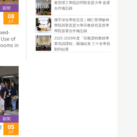
東莞理工學院訪問聖若瑟大學 簽署
新聞
合作備忘錄
08
攜手深化學術交流｜輔仁聖博敏神
Jul
學院與聖若瑟大學宗教研究及哲學
學院簽署合作備忘錄
ed-
2025-2026年度「宗教課程教師專
 Use of
業培訓課程」圓滿結束 三十名學員
rooms in
順利結業
新聞
05
術
Jul