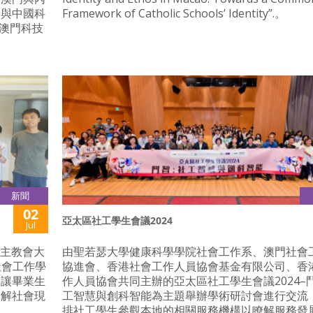
金與中國科
Framework of Catholic Schools’ Identity”.。
「澳門科技
新聞
02
亞太區社工學生會議2024
Jul
天主教會大
由聖若瑟大學健康科學學院社會工作系、澳門社會
社會工作學
協進會、香港社會工作人員協會基金有限公司、香
為讓畢業生
作人員協會共同主辦的亞太區社工學生會議2024–
了解社會現
工智慧與創科智能為主題舉辦學術研討會進行交流
排社工學生參觀本地的相關服務機構以瞭解服務發