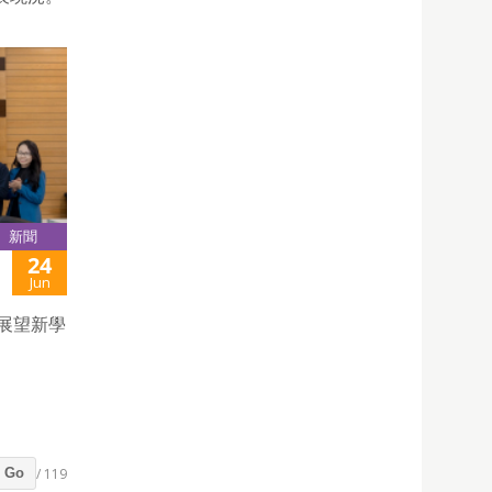
新聞
24
Jun
並展望新學
/ 119
Go