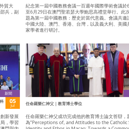
語外貿大
紀念第一屆中國教務會議一百週年國際學術會議於6
記邵兵，副
至6月29日在澳門聖若瑟大學鮑思高禮堂舉行。此
題為第一屆中國教務：歷史於當代意義。會議共邀
中國大陸、澳門、香港、台灣，以及義大利、美國共
家學者進行研討。
新聞
05
科
任命羅樂仁神父｜教育博士學位
Jul
技創新發展
任命羅樂仁神父成功完成他的教育博士論文答辯，
大局，學習
為”Perceptions of, and Attitudes to the Catholic 
進澳門與內
Identity and Ethos in Macao: Towards a Commo