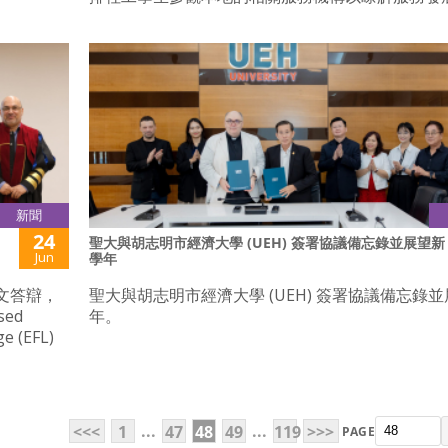
新聞
24
聖大與胡志明市經濟大學 (UEH) 簽署協議備忘錄並展望新
Jun
學年
士論文答辯，
聖大與胡志明市經濟大學 (UEH) 簽署協議備忘錄
sed
年。
e (EFL)
...
...
<<<
1
47
48
49
119
>>>
PAGE