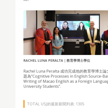
RACHEL LUNA PERALTA｜教育學博士學位
Rachel Luna Peralta 成功完成他的教育學博
題為”Cognitive Processes in English Source-Ba
Writing of Macao English as a Foreign Languag
University Students”.
TOTAL USJ的最新新聞列表: 1305