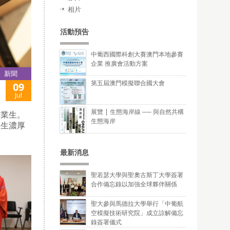
相片
活動預告
中葡西國際科創大賽澳門本地參賽
企業 推廣會活動方案
新聞
第五屆澳門模擬聯合國大會
09
Jul
展覽 | 生態海岸線 ── 與自然共構
畢業生。
生態海岸
產生濃厚
最新消息
聖若瑟大學與聖奧古斯丁大學簽署
合作備忘錄以加強全球夥伴關係
聖大參與馬德拉大學舉行「中葡航
空模擬技術研究院」成立諒解備忘
錄簽署儀式