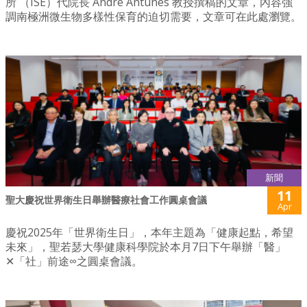
所 （ISE）代院長 André Antunes 教授撰稿的文章，內容強
調南極洲微生物多樣性保育的迫切需要，文章可在此處瀏覽。
新聞
11
聖大慶祝世界衛生日舉辦醫療社會工作圓桌會議
Apr
慶祝2025年「世界衛生日」，本年主題為「健康起點，希望
未來」，聖若瑟大學健康科學院於本月7日下午舉辦「醫」
✕「社」前途∞之圓桌會議。