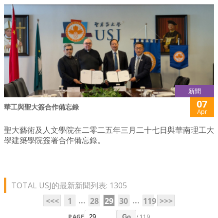
新聞
07
華工與聖大簽合作備忘錄
Apr
聖大藝術及人文學院在二零二五年三月二十七日與華南理工大
學建築學院簽署合作備忘錄。
TOTAL USJ的最新新聞列表: 1305
...
...
<<<
1
28
29
30
119
>>>
PAGE
/ 119
Go