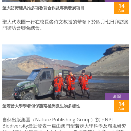
14
聖大訪街總共推多項教育合作及專業發展項目
Apr
聖大代表團一行在校長麥侍文教授的帶領下於四月七日拜訪澳
門街坊會聯合總會。
新聞
14
聖若瑟大學學者倡保護南極洲微生物多樣性
Apr
自然出版集團（Nature Publishing Group）旗下NPJ
Biodiversity最近發表一篇由澳門聖若瑟大學科學及環境研究