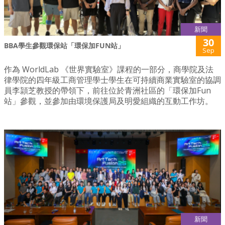
新聞
30
BBA學生參觀環保站「環保加FUN站」
Sep
作為 WorldLab 《世界實驗室》課程的一部分，商學院及法
律學院的四年級工商管理學士學生在可持續商業實驗室的協調
員李頴芝教授的帶領下，前往位於青洲社區的「環保加Fun
站」參觀，並參加由環境保護局及明愛組織的互動工作坊。
新聞