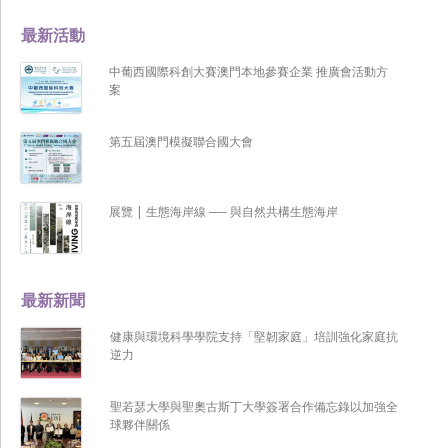
最新活動
中葡西國際科創大賽澳門本地參賽企業 推廣會活動方
案
第五屆澳門模擬聯合國大會
展覽 | 生態海岸線 ── 與自然共構生態海岸
最新新聞
健康與環境科學學院支持「堅韌家庭」培訓強化家庭抗
逆力
聖若瑟大學與聖奧古斯丁大學簽署合作備忘錄以加強全
球夥伴關係