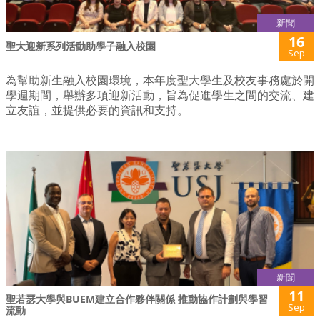
新聞
16
聖大迎新系列活動助學子融入校園
Sep
為幫助新生融入校園環境，本年度聖大學生及校友事務處於開
學週期間，舉辦多項迎新活動，旨為促進學生之間的交流、建
立友誼，並提供必要的資訊和支持。
新聞
11
聖若瑟大學與BUEM建立合作夥伴關係 推動協作計劃與學習
Sep
流動