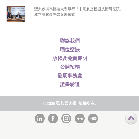
聖大參與馬德拉大學舉行「中葡航空模擬技術研究院」
成立諒解備忘錄簽署儀式
聯絡我們
職位空缺
版權及免責聲明
公開招標
發展事務處
證書驗證
©2026 聖若瑟大學, 版權所有.