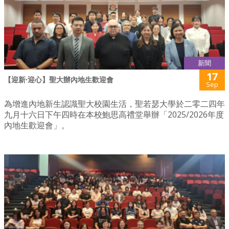
新聞
17
【迎新·迎心】聖大辦內地生歡迎會
Sep
為增進內地新生認識聖大校園生活，聖若瑟大學於二零二四年
九月十六日下午四時在本校鮑思高禮堂舉辦「2025/2026年度
內地生歡迎會」。