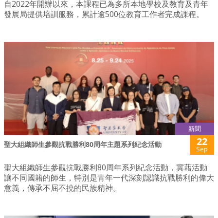
自2022年開辦以來，本課程已為多所本地學校及教育及青年
發展局提供培訓服務，累計逾500位教育工作者完成課程。
新聞
22
聖大組織師生參觀抗戰勝利80周年主題系列紀念活動
Sep
聖大組織師生參觀抗戰勝利80周年系列紀念活動，冀藉活動
讓不同國籍的師生，特別是青年一代深刻認識抗戰勝利的偉大
意義，傳承不屈不撓的民族精神。