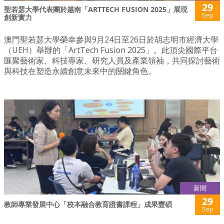
29
聖若瑟大學代表團於越南「ARTTECH FUSION 2025」展現
Sep
創新實力
澳門聖若瑟大學榮幸參與9月24日至26日於胡志明市經濟大學
（UEH）舉辦的「ArtTech Fusion 2025」。此頂尖國際平台
匯聚藝術家、科技專家、研究人員及產業領袖，共同探討藝術
與科技在塑造永續創意未來中的關鍵角色。
新聞
29
教師專業發展中心「校本融合教育證書課程」成果豐碩
Sep