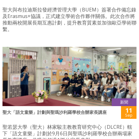
聖大與布拉迪斯拉發經濟管理大學（BUEM）簽署合作備忘錄
及Erasmus+協議，正式建立學術合作夥伴關係。此次合作將
推動兩校開展長期互惠計劃，提升教育質素並加強歐亞學術聯
繫。
新聞
11
聖大「語文童樂」計劃與聖瑪沙利羅學校合辦家長講座
Sep
聖若瑟大學（聖大）林家駿主教教育研究中心（DLCRE）轄
下「語文童樂」計劃於9月6日與聖瑪沙利羅學校合辦兩場家