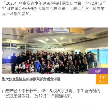
「2025年兒童及青少年健康與福祉國際研討會」於12月13至
14日在廣東外語外貿大學白雲校區舉行，約二百六十位專業
人士及學生參加。
新聞
17
聖大預慶聖誕佳節辦歡聚派對暖意洋溢
Dec
由聖若瑟大學校牧部、學生及校友事務處、學生會合辦的
「預祝聖誕派對」 於12月11日圓滿結束。