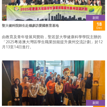
新聞
18
聖大健科院師生赴穗參訪愛國教育基地
Dec
由教育及青年發展局贊助，聖若瑟大學健康科學學院主辦的
「2025粵港澳大灣區學生職業技能提升廣州交流計劃」於12
月13至14日進行。
新聞