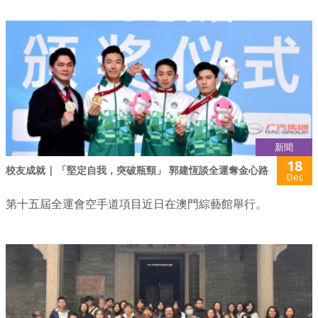
新聞
18
校友成就 | 「堅定自我，突破瓶頸」 郭建恆談全運奪金心路
Dec
第十五屆全運會空手道項目近日在澳門綜藝館舉行。