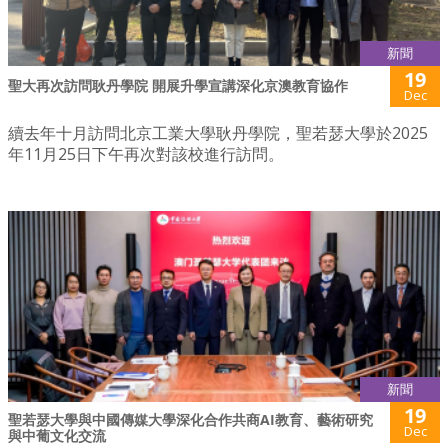
新聞
19
聖大再次訪問耿丹學院 開展升學宣講深化京澳教育協作
Dec
續去年十月訪問北京工業大學耿丹學院，聖若瑟大學於2025
年11月25日下午再次對該校進行訪問。
新聞
19
聖若瑟大學與中國傳媒大學深化合作共商AI教育、藝術研究
Dec
與中葡文化交流