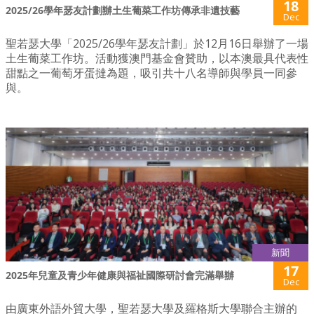
18
2025/26學年瑟友計劃辦土生葡菜工作坊傳承非遺技藝
Dec
聖若瑟大學「2025/26學年瑟友計劃」於12月16日舉辦了一場
土生葡菜工作坊。活動獲澳門基金會贊助，以本澳最具代表性
甜點之一葡萄牙蛋撻為題，吸引共十八名導師與學員一同參
與。
新聞
17
2025年兒童及青少年健康與福祉國際研討會完滿舉辦
Dec
由廣東外語外貿大學，聖若瑟大學及羅格斯大學聯合主辦的