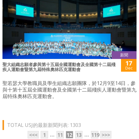
新聞
17
聖大組織志願者參與第十五屆全國運動會及全國第十二屆殘
Dec
疾人運動會暨第九屆特殊奧林匹克運動會
聖若瑟大學教職員及學生組織志願團隊，於12月9至14日，參
與十第十五屆全國運動會及全國第十二屆殘疾人運動會暨第九
屆特殊奧林匹克運動會。
TOTAL USJ的最新新聞列表: 1303
...
...
<<<
1
11
12
13
119
>>>