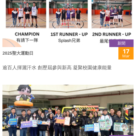
新聞
17
2025聖大運動日
Mar
逾百人揮灑汗水 創歷屆參與新高 凝聚校園健康能量