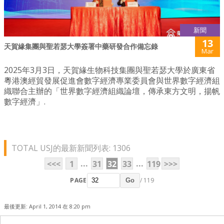
新聞
13
天賀緣集團與聖若瑟大學簽署中藥研發合作備忘錄
Mar
2025年3月3日，天賀緣生物科技集團與聖若瑟大學於廣東省
粵港澳經貿發展促進會數字經濟專業委員會與世界數字經濟組
織聯合主辦的「世界數字經濟組織論壇，傳承東方文明，揚帆
數字經濟」.
TOTAL USJ的最新新聞列表: 1306
...
...
<<<
1
31
32
33
119
>>>
PAGE
/ 119
Go
最後更新: April 1, 2014 在 8:20 pm