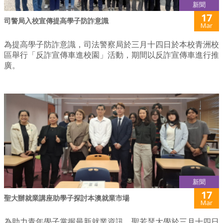
新聞
17
司警局入校宣傳提高學子防詐意識
Mar
為提高學子防詐意識，司法警察局於三月十四日於本校青洲校
區舉行「反詐宣傳車進校園」活動，期間以反詐宣傳車進行推
廣。
新聞
17
聖大辦就業講座助學子探討本澳就業市場
Mar
為助力青年學子掌握最新就業資訊，聖若瑟大學於三月十四日