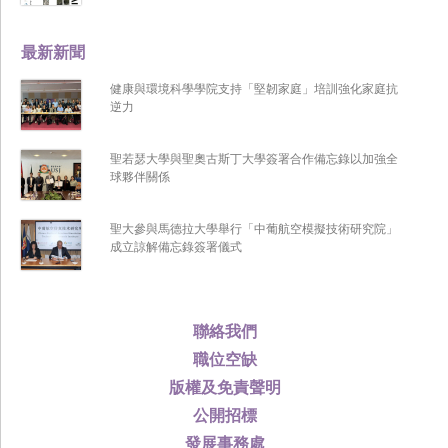
最新新聞
健康與環境科學學院支持「堅韌家庭」培訓強化家庭抗
逆力
聖若瑟大學與聖奧古斯丁大學簽署合作備忘錄以加強全
球夥伴關係
聖大參與馬德拉大學舉行「中葡航空模擬技術研究院」
成立諒解備忘錄簽署儀式
聯絡我們
職位空缺
版權及免責聲明
公開招標
發展事務處