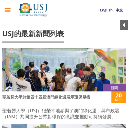
English
中文
USJ的最新新聞列表
新聞
20
聖若瑟大學於第四十四屆澳門綠化週展示環保舉措
Mar
聖若瑟大學（USJ）很榮幸地參與了澳門綠化週，與市政署
（IAM）共同提升公眾對環保的意識並推動可持續發展。