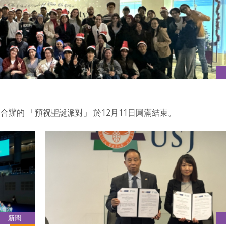
辦的 「預祝聖誕派對」 於12月11日圓滿結束。
新聞