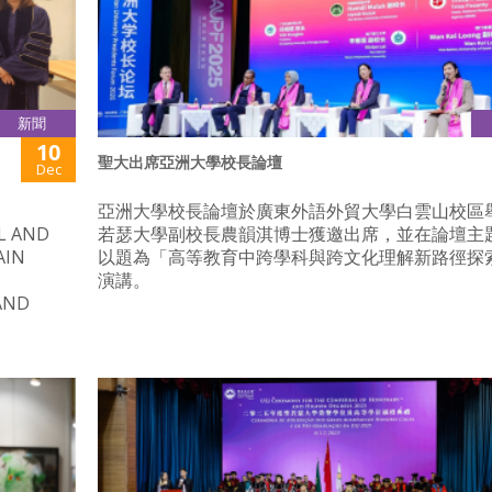
新聞
10
聖大出席亞洲大學校長論壇
Dec
亞洲大學校長論壇於廣東外語外貿大學白雲山校區
L AND
若瑟大學副校長農韻淇博士獲邀出席，並在論壇主
AIN
以題為「高等教育中跨學科與跨文化理解新路徑探
演講。
AND