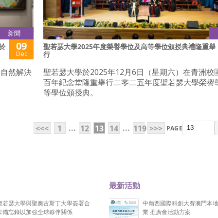
新聞
09
於
聖若瑟大學2025年度榮譽學位及高等學位頒授典禮隆重舉
Dec
行
與自然解決
聖若瑟大學於2025年12月6日（星期六）在青洲校
百年紀念堂隆重舉行二零二五年度聖若瑟大學榮譽
等學位頒授典。
...
...
<<<
1
12
13
14
119
>>>
PAGE
最新活動
聖若瑟大學與聖奧古斯丁大學簽署合
中葡西國際科創大賽澳門本
作備忘錄以加強全球夥伴關係
業 推廣會活動方案