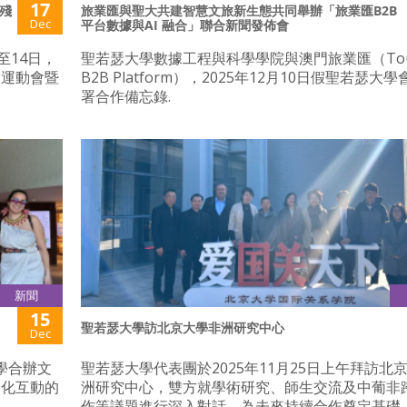
17
殘
旅業匯與聖大共建智慧文旅新生態共同舉辦「旅業匯B2B
Dec
平台數據與AI 融合」聯合新聞發佈會
至14日，
聖若瑟大學數據工程與科學學院與澳門旅業匯（Tour
人運動會暨
B2B Platform），2025年12月10日假聖若瑟大
署合作備忘錄.
新聞
15
聖若瑟大學訪北京大學非洲研究中心
Dec
中學合辦文
聖若瑟大學代表團於2025年11月25日上午拜訪北
文化互動的
洲研究中心，雙方就學術研究、師生交流及中葡非
作等議題進行深入對話，為未來持續合作奠定基礎