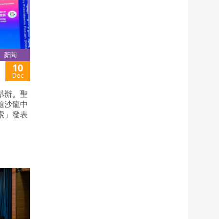
新聞
10
Dec
舉辦。聖
題沙龍中
索」發表