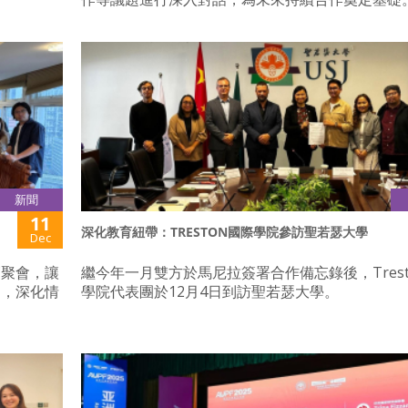
新聞
11
深化教育紐帶：TRESTON國際學院參訪聖若瑟大學
Dec
節聚會，讓
繼今年一月雙方於馬尼拉簽署合作備忘錄後，Trest
日，深化情
學院代表團於12月4日到訪聖若瑟大學。