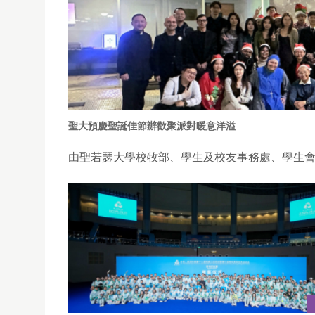
聖大預慶聖誕佳節辦歡聚派對暖意洋溢
由聖若瑟大學校牧部、學生及校友事務處、學生會合