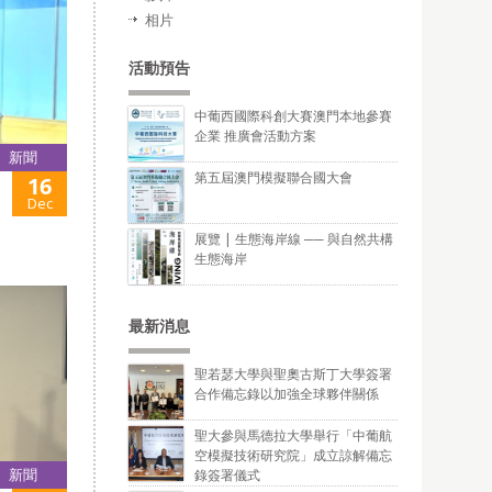
相片
活動預告
中葡西國際科創大賽澳門本地參賽
企業 推廣會活動方案
新聞
第五屆澳門模擬聯合國大會
16
Dec
展覽 | 生態海岸線 ── 與自然共構
生態海岸
最新消息
聖若瑟大學與聖奧古斯丁大學簽署
合作備忘錄以加強全球夥伴關係
聖大參與馬德拉大學舉行「中葡航
空模擬技術研究院」成立諒解備忘
新聞
錄簽署儀式