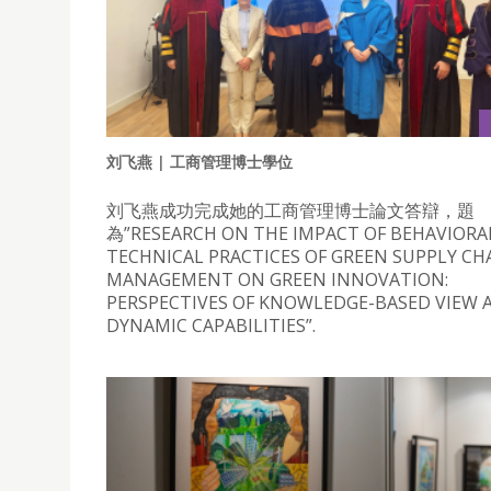
刘飞燕 | 工商管理博士學位
刘飞燕成功完成她的工商管理博士論文答辯，題
為”RESEARCH ON THE IMPACT OF BEHAVIORA
TECHNICAL PRACTICES OF GREEN SUPPLY CH
MANAGEMENT ON GREEN INNOVATION:
PERSPECTIVES OF KNOWLEDGE-BASED VIEW 
DYNAMIC CAPABILITIES”.