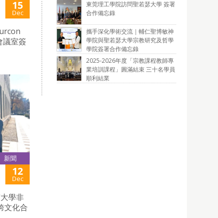
15
東莞理工學院訪問聖若瑟大學 簽署
Dec
合作備忘錄
con
攜手深化學術交流｜輔仁聖博敏神
學院與聖若瑟大學宗教研究及哲學
學會議室簽
學院簽署合作備忘錄
2025-2026年度「宗教課程教師專
業培訓課程」圓滿結束 三十名學員
順利結業
新聞
12
Dec
京大學非
跨文化合
。