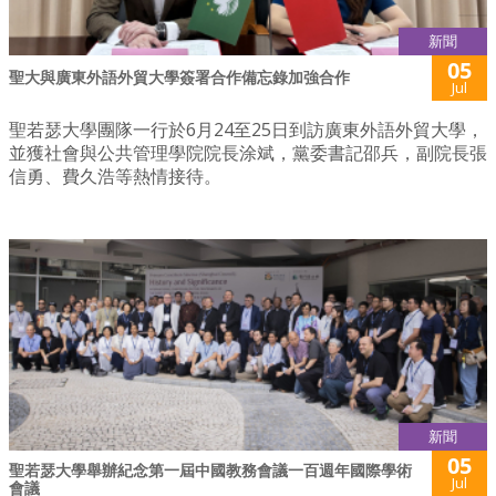
新聞
05
聖大與廣東外語外貿大學簽署合作備忘錄加強合作
Jul
聖若瑟大學團隊一行於6月24至25日到訪廣東外語外貿大學，
並獲社會與公共管理學院院長涂斌，黨委書記邵兵，副院長張
信勇、費久浩等熱情接待。
新聞
05
聖若瑟大學舉辦紀念第一屆中國教務會議一百週年國際學術
Jul
會議