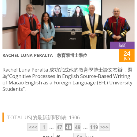
新聞
24
RACHEL LUNA PERALTA｜教育學博士學位
Jun
Rachel Luna Peralta 成功完成他的教育學博士論文答辯，題
為”Cognitive Processes in English Source-Based Writing
of Macao English as a Foreign Language (EFL) University
Students”.
TOTAL USJ的最新新聞列表: 1306
...
...
<<<
1
47
48
49
119
>>>