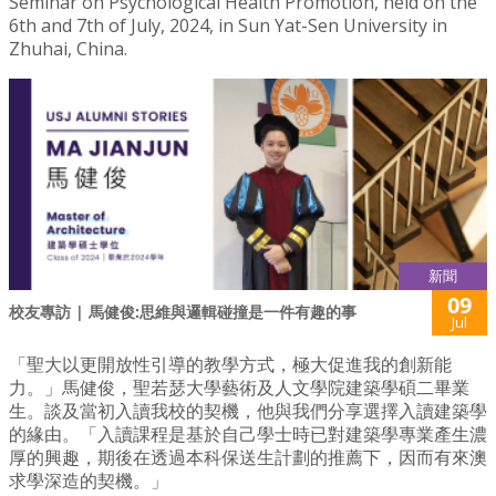
Seminar on Psychological Health Promotion, held on the
6th and 7th of July, 2024, in Sun Yat-Sen University in
Zhuhai, China.
新聞
09
校友專訪 | 馬健俊:思維與邏輯碰撞是一件有趣的事
Jul
「聖大以更開放性引導的教學方式，極大促進我的創新能
力。」馬健俊，聖若瑟大學藝術及人文學院建築學碩二畢業
生。談及當初入讀我校的契機，他與我們分享選擇入讀建築學
的緣由。「入讀課程是基於自己學士時已對建築學專業產生濃
厚的興趣，期後在透過本科保送生計劃的推薦下，因而有來澳
求學深造的契機。」