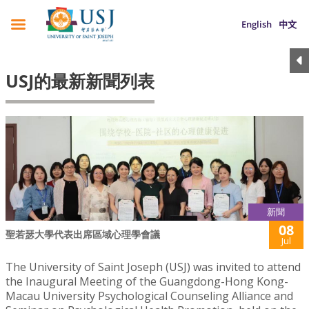
English
中文
USJ的最新新聞列表
新聞
08
聖若瑟大學代表出席區域心理學會議
Jul
The University of Saint Joseph (USJ) was invited to attend
the Inaugural Meeting of the Guangdong-Hong Kong-
Macau University Psychological Counseling Alliance and