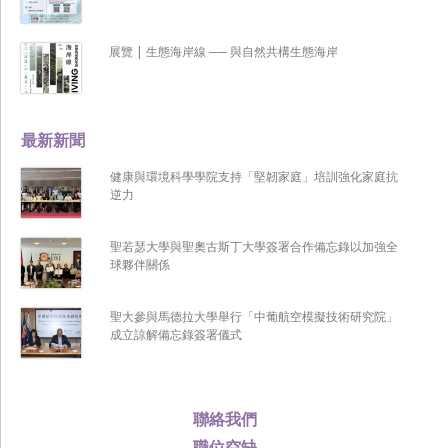
展覽 | 生態海岸線 ── 與自然共構生態海岸
最新新聞
健康與環境科學學院支持「堅韌家庭」培訓強化家庭抗
逆力
聖若瑟大學與聖奧古斯丁大學簽署合作備忘錄以加強全
球夥伴關係
聖大參與馬德拉大學舉行「中葡航空模擬技術研究院」
成立諒解備忘錄簽署儀式
聯絡我們
職位空缺