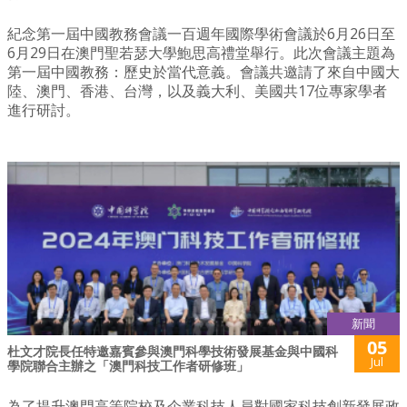
紀念第一屆中國教務會議一百週年國際學術會議於6月26日至
6月29日在澳門聖若瑟大學鮑思高禮堂舉行。此次會議主題為
第一屆中國教務：歷史於當代意義。會議共邀請了來自中國大
陸、澳門、香港、台灣，以及義大利、美國共17位專家學者
進行研討。
新聞
05
杜文才院長任特邀嘉賓參與澳門科學技術發展基金與中國科
Jul
學院聯合主辦之「澳門科技工作者研修班」
為了提升澳門高等院校及企業科技人員對國家科技創新發展政