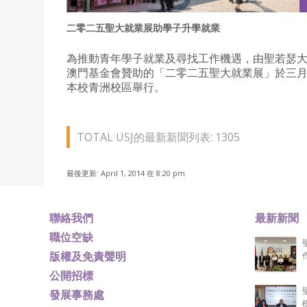
二零二五聖大就業展助學子升學就業
為推動青年學子就業及尋找工作機遇，由聖若瑟
澳門基金會贊助的「二零二五聖大就業展」於三
本校青洲校區舉行。
TOTAL USJ的最新新聞列表: 1305
最後更新: April 1, 2014 在 8:20 pm
聯絡我們
最新新聞
職位空缺
版權及免責聲明
公開招標
發展事務處