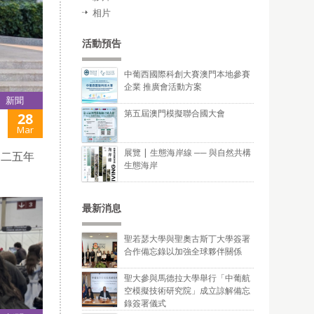
相片
活動預告
中葡西國際科創大賽澳門本地參賽
企業 推廣會活動方案
新聞
第五屆澳門模擬聯合國大會
28
Mar
展覽 | 生態海岸線 ── 與自然共構
零二五年
生態海岸
最新消息
聖若瑟大學與聖奧古斯丁大學簽署
合作備忘錄以加強全球夥伴關係
聖大參與馬德拉大學舉行「中葡航
空模擬技術研究院」成立諒解備忘
錄簽署儀式