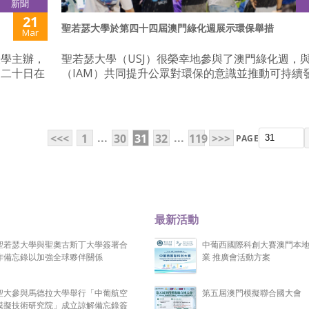
新聞
21
聖若瑟大學於第四十四屆澳門綠化週展示環保舉措
Mar
大學主辦，
聖若瑟大學（USJ）很榮幸地參與了澳門綠化週，
月二十日在
（IAM）共同提升公眾對環保的意識並推動可持續
...
...
<<<
1
30
31
32
119
>>>
PAGE
最新活動
聖若瑟大學與聖奧古斯丁大學簽署合
中葡西國際科創大賽澳門本
作備忘錄以加強全球夥伴關係
業 推廣會活動方案
聖大參與馬德拉大學舉行「中葡航空
第五屆澳門模擬聯合國大會
模擬技術研究院」成立諒解備忘錄簽