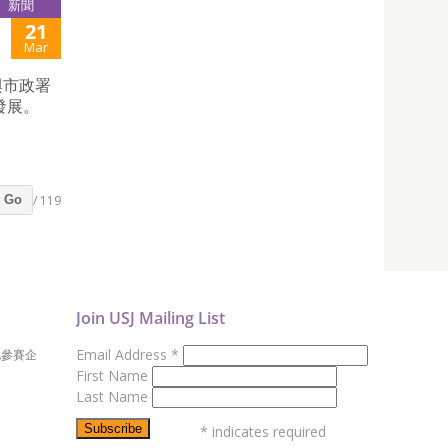
新聞
21
Mar
與市政署
發展。
/ 119
Go
Join USJ Mailing List
Email Address
*
地參賽企
First Name
Last Name
*
indicates required