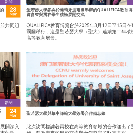
新聞
28
的
聖若瑟大學參與於葡萄牙波爾圖舉辦的QUALIFICA教育博
Mar
覽會並與潛在學生積極展開交流
，並共同組
QUALIFICA教育博覽會於2025年3月12日至15日
爾圖舉行，這是聖若瑟大學（聖大）連續第二年積
高等教育展會。
新聞
24
築
聖若瑟大學與華中師範大學簽署合作備忘錄
Mar
作展開深入
此次訪問標誌著兩校在高等教育領域的合作邁出了
擘畫藍圖。
步，並為未來的學術交流與合作奠定了堅實基礎。