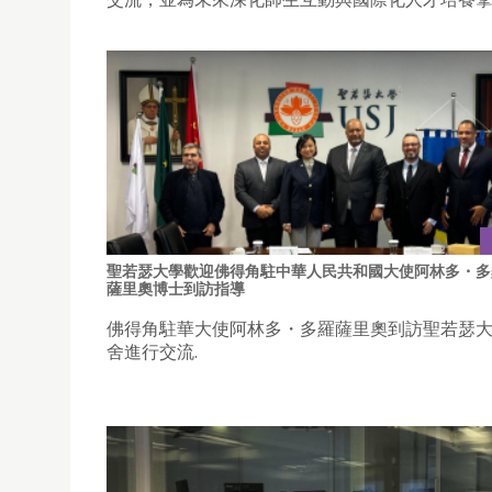
聖若瑟大學歡迎佛得角駐中華人民共和國大使阿林多・多
薩里奧博士到訪指導
佛得角駐華大使阿林多・多羅薩里奧到訪聖若瑟
舍進行交流.