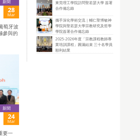
新聞
東莞理工學院訪問聖若瑟大學 簽署
合作備忘錄
28
Mar
攜手深化學術交流｜輔仁聖博敏神
學院與聖若瑟大學宗教研究及哲學
在葡萄牙波
學院簽署合作備忘錄
極參與的
2025-2026年度「宗教課程教師專
業培訓課程」圓滿結束 三十名學員
順利結業
新聞
24
Mar
重要一