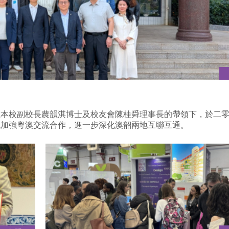
在本校副校長農韻淇博士及校友會陳桂舜理事長的帶領下，於二
流加強粵澳交流合作，進一步深化澳韶兩地互聯互通。