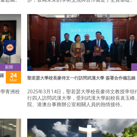
新聞
24
羅
聖若瑟大學校長麥侍文一行訪問武漢大學 簽署合作備忘錄
Mar
大學青洲校
2025年3月14日，聖若瑟大學校長麥侍文教授率領
行四人訪問武漢大學，受到武漢大學副校長袁玉峰
院、港澳台事務辦公室相關人員的熱情接待。