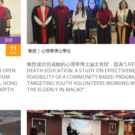
新聞
11
黎想 | 心理學博士學位
Mar
黎想成功完成她的心理學博士論文答辯，題為“LIFE-
N OPEN
DEATH EDUCATION: A STUDY ON EFFECTIVEN
DIUM
FEASIBILITY OF A COMMUNITY BASED PROGR
G, HONG
TARGETING YOUTH VOLUNTEERS WORKING W
NDEPTH
THE ELDERLY IN MACAO”。