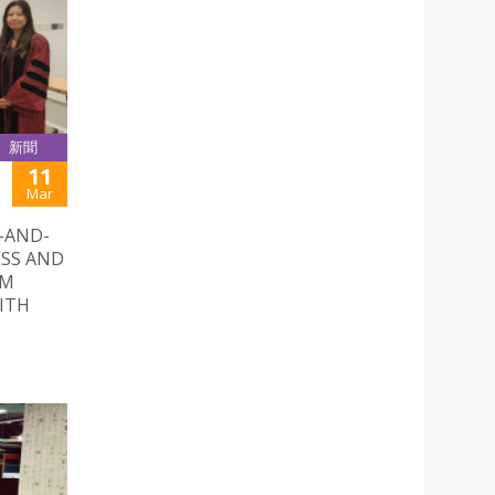
新聞
11
Mar
AND-
ESS AND
AM
ITH