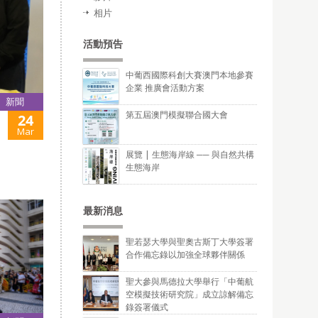
相片
活動預告
中葡西國際科創大賽澳門本地參賽
企業 推廣會活動方案
新聞
第五屆澳門模擬聯合國大會
24
Mar
展覽 | 生態海岸線 ── 與自然共構
生態海岸
最新消息
聖若瑟大學與聖奧古斯丁大學簽署
合作備忘錄以加強全球夥伴關係
聖大參與馬德拉大學舉行「中葡航
空模擬技術研究院」成立諒解備忘
錄簽署儀式