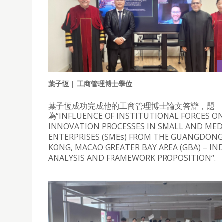
葉子恆 | 工商管理博士學位
葉子恆成功完成他的工商管理博士論文答辯，題
為“INFLUENCE OF INSTITUTIONAL FORCES O
INNOVATION PROCESSES IN SMALL AND ME
ENTERPRISES (SMEs) FROM THE GUANGDON
KONG, MACAO GREATER BAY AREA (GBA) – I
ANALYSIS AND FRAMEWORK PROPOSITION“.