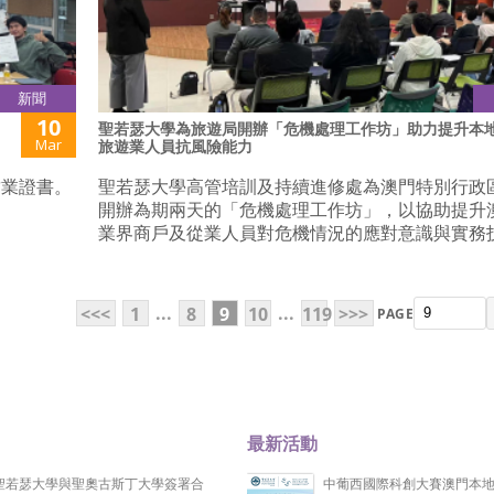
新聞
10
聖若瑟大學為旅遊局開辦「危機處理工作坊」助力提升本
Mar
旅遊業人員抗風險能力
結業證書。
聖若瑟大學高管培訓及持續進修處為澳門特別行政
開辦為期兩天的「危機處理工作坊」，以協助提升
業界商戶及從業人員對危機情況的應對意識與實務
...
...
<<<
1
8
9
10
119
>>>
PAGE
最新活動
聖若瑟大學與聖奧古斯丁大學簽署合
中葡西國際科創大賽澳門本