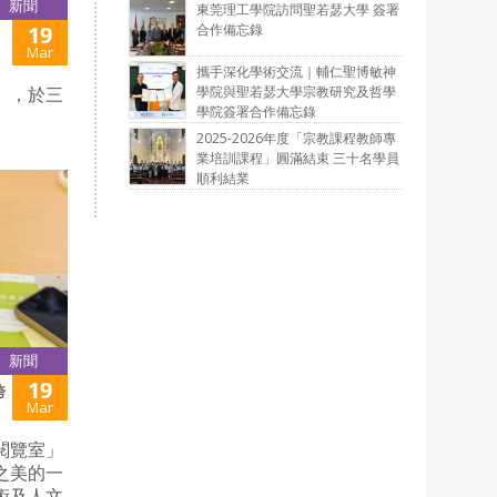
新聞
東莞理工學院訪問聖若瑟大學 簽署
合作備忘錄
19
Mar
攜手深化學術交流｜輔仁聖博敏神
學院與聖若瑟大學宗教研究及哲學
」，於三
學院簽署合作備忘錄
2025-2026年度「宗教課程教師專
業培訓課程」圓滿結束 三十名學員
順利結業
新聞
19
跨
Mar
閱覽室」
之美的一
術及人文