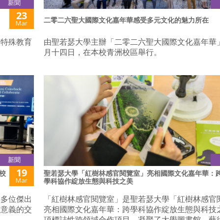
新聞
23
二零二六聖大國際文化嘉年華感受多元文化的魅力所在
Mar
是特殊教育
由聖若瑟大學主辦「二零二六聖大國際文化嘉年華
月十四日，在本校青洲校區舉行。
新聞
19
校
聖若瑟大學「紅樹林感官閱覽室」亮相國際文化嘉年華：
Mar
學科協作綻放生態與科技之美
與多位傑出
「紅樹林感官閱覽室」是聖若瑟大學「紅樹林感官
滿意義的交
亮相國際文化嘉年華：跨學科協作綻放生態與科技
項標誌性跨領域合作項目，凝聚了大學圖書館、藝