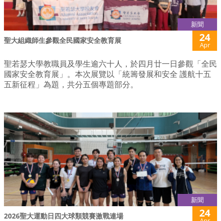
新聞
24
聖大組織師生參觀全民國家安全教育展
Apr
聖若瑟大學教職員及學生逾六十人，於四月廿一日參觀「全民
國家安全教育展」。本次展覽以「統籌發展和安全 護航十五
五新征程」為題，共分五個專題部分。
新聞
24
2026聖大運動日四大球類競賽激戰連場
Apr