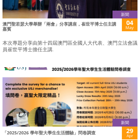
新聞
04
澳門聖若瑟大學舉辦「兩會」分享講座，崔世平博士任主講
May
嘉賓
本次專題分享由第十四屆澳門區全國人大代表、澳門立法會議
員崔世平博士擔任主講.
新聞
29
「2025/2026 學年聖大學生生活體驗」問卷調查
Apr