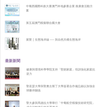
中葡西國際科創大賽澳門本地參賽企業 推廣會活動方
案
第五屆澳門模擬聯合國大會
展覽 | 生態海岸線 ── 與自然共構生態海岸
最新新聞
健康與環境科學學院支持「堅韌家庭」培訓強化家庭抗
逆力
聖若瑟大學與聖奧古斯丁大學簽署合作備忘錄以加強全
球夥伴關係
聖大參與馬德拉大學舉行「中葡航空模擬技術研究院」