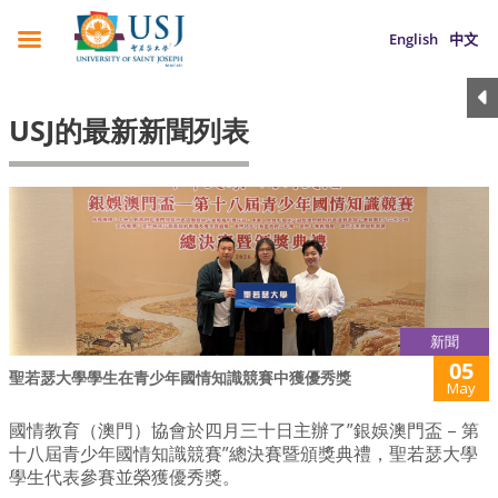
English
中文
USJ的最新新聞列表
新聞
05
聖若瑟大學學生在青少年國情知識競賽中獲優秀獎
May
國情教育（澳門）協會於四月三十日主辦了”銀娛澳門盃 – 第
十八屆青少年國情知識競賽”總決賽暨頒獎典禮，聖若瑟大學
學生代表參賽並榮獲優秀獎。