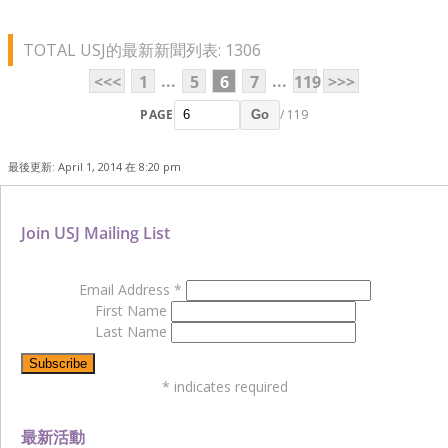
TOTAL USJ的最新新聞列表: 1306
...
...
<<<
1
5
6
7
119
>>>
PAGE
/ 119
Go
最後更新: April 1, 2014 在 8:20 pm
Join USJ Mailing List
Email Address
*
First Name
Last Name
*
indicates required
最新活動