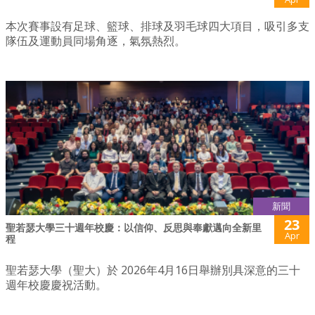
本次賽事設有足球、籃球、排球及羽毛球四大項目，吸引多支
隊伍及運動員同場角逐，氣氛熱烈。
新聞
23
聖若瑟大學三十週年校慶：以信仰、反思與奉獻邁向全新里
Apr
程
聖若瑟大學（聖大）於 2026年4月16日舉辦別具深意的三十
週年校慶慶祝活動。