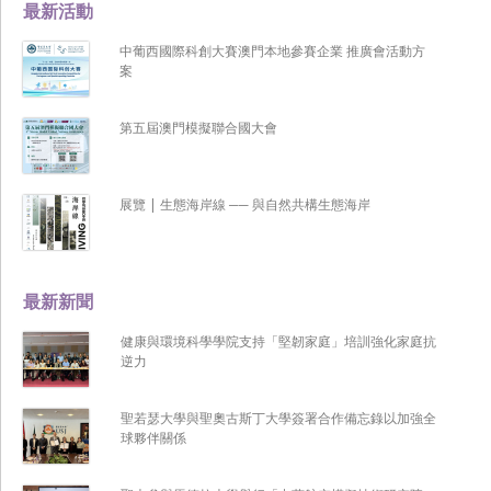
最新活動
中葡西國際科創大賽澳門本地參賽企業 推廣會活動方
案
第五屆澳門模擬聯合國大會
展覽 | 生態海岸線 ── 與自然共構生態海岸
最新新聞
健康與環境科學學院支持「堅韌家庭」培訓強化家庭抗
逆力
聖若瑟大學與聖奧古斯丁大學簽署合作備忘錄以加強全
球夥伴關係