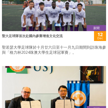
新聞
12
聖大足球隊首次赴國內參賽增進文化交流
Dec
聖若瑟大學足球隊於十月廿六日至十一月九日期間到訪珠海參
與「格力杯2024珠澳大學生足球冠軍賽」。