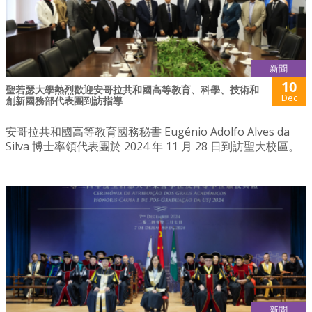
新聞
10
聖若瑟大學熱烈歡迎安哥拉共和國高等教育、科學、技術和
Dec
創新國務部代表團到訪指導
安哥拉共和國高等教育國務秘書 Eugénio Adolfo Alves da
Silva 博士率領代表團於 2024 年 11 月 28 日到訪聖大校區。
新聞