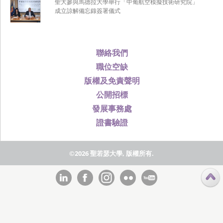
聖大參與馬德拉大學舉行「中葡航空模擬技術研究院」
成立諒解備忘錄簽署儀式
聯絡我們
職位空缺
版權及免責聲明
公開招標
發展事務處
證書驗證
©2026 聖若瑟大學, 版權所有.