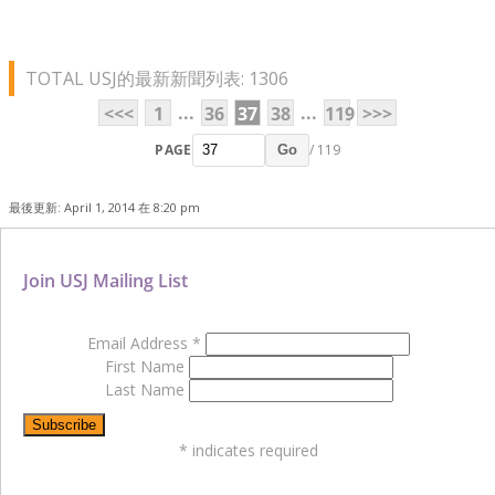
TOTAL USJ的最新新聞列表: 1306
...
...
<<<
1
36
37
38
119
>>>
PAGE
/ 119
Go
最後更新: April 1, 2014 在 8:20 pm
Join USJ Mailing List
Email Address
*
First Name
Last Name
*
indicates required