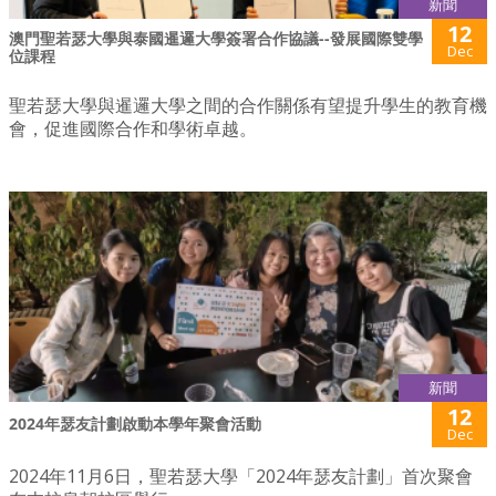
新聞
12
澳門聖若瑟大學與泰國暹邏大學簽署合作協議--發展國際雙學
Dec
位課程
聖若瑟大學與暹邏大學之間的合作關係有望提升學生的教育機
會，促進國際合作和學術卓越。
新聞
12
2024年瑟友計劃啟動本學年聚會活動
Dec
2024年11月6日，聖若瑟大學「2024年瑟友計劃」首次聚會