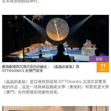
在本校皇朝校區舉行。
新聞
11
戲偶劇場與沉浸式音訊的融合： 《蟲蟲的倉鼠》與
Dec
OTTOSONICS 於澳門首演
《蟲蟲的倉鼠》是亞洲首部採用 OTTOsonics 沉浸式音響系
統的作品，這是一項與林茲藝術大學（奧地利）和聖若瑟大學
（澳門）合作開發的突破性技術。