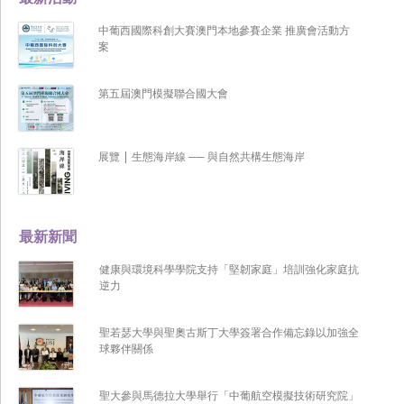
中葡西國際科創大賽澳門本地參賽企業 推廣會活動方
案
第五屆澳門模擬聯合國大會
展覽 | 生態海岸線 ── 與自然共構生態海岸
最新新聞
健康與環境科學學院支持「堅韌家庭」培訓強化家庭抗
逆力
聖若瑟大學與聖奧古斯丁大學簽署合作備忘錄以加強全
球夥伴關係
聖大參與馬德拉大學舉行「中葡航空模擬技術研究院」