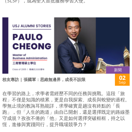
（SLSF），成為聖大首批服務學習大使。
新聞
02
校友專訪 | 張國軍：思維無邊界，成長不設限
Sep
在學習的路上，求學者需經歷不同的任務與挑戰。這段「旅
程」不僅是知識的積累，更是自我探索、成長與蛻變的過程。
學無止境的教誨耳熟能詳，求學確實是趟沒有終點的「長
跑」，但「人生的跑道」由自己開創，還是選擇既定的路線墨
守成規？孜孜不倦的「他」又是如何選擇突破框框，持之以
恆，進修與實踐同行，提升職場競爭力？