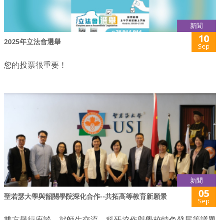
新聞
10
2025年立法會選舉
Sep
您的投票很重要！
新聞
05
聖若瑟大學與韶關學院深化合作--共拓高等教育新願景
Sep
雙方舉行座談，就師生交流、科研協作與學校特色發展等議題