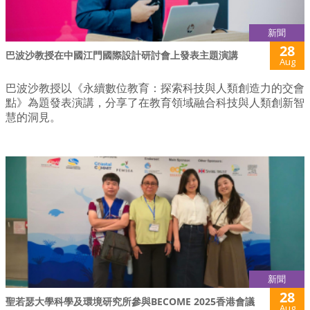
新聞
28
巴波沙教授在中國江門國際設計研討會上發表主題演講
Aug
巴波沙教授以《永續數位教育：探索科技與人類創造力的交會
點》為題發表演講，分享了在教育領域融合科技與人類創新智
慧的洞見。
新聞
28
聖若瑟大學科學及環境研究所參與BECOME 2025香港會議
Aug