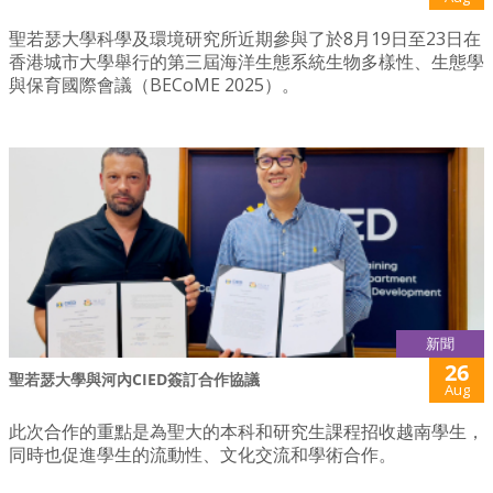
聖若瑟大學科學及環境研究所近期參與了於8月19日至23日在
香港城市大學舉行的第三屆海洋生態系統生物多樣性、生態學
與保育國際會議（BECoME 2025）。
新聞
26
聖若瑟大學與河內CIED簽訂合作協議
Aug
此次合作的重點是為聖大的本科和研究生課程招收越南學生，
同時也促進學生的流動性、文化交流和學術合作。