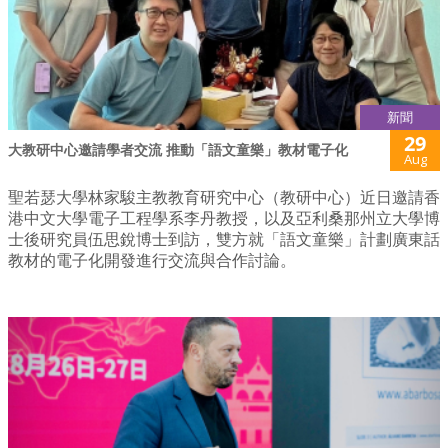
新聞
29
大教研中心邀請學者交流 推動「語文童樂」教材電子化
Aug
聖若瑟大學林家駿主教教育研究中心（教研中心）近日邀請香
港中文大學電子工程學系李丹教授，以及亞利桑那州立大學博
士後研究員伍思銳博士到訪，雙方就「語文童樂」計劃廣東話
教材的電子化開發進行交流與合作討論。