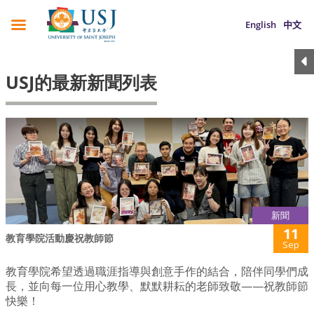
English
中文
USJ的最新新聞列表
新聞
11
教育學院活動慶祝教師節
Sep
教育學院希望透過職涯指導與創意手作的結合，陪伴同學們成
長，並向每一位用心教學、默默耕耘的老師致敬——祝教師節
快樂！