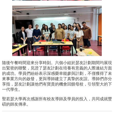
隨後午餐時間迎來分享時刻。六個小組於瑟友計劃期間均展現
出緊密的聯繫，見證了瑟友計劃在培養有意義的人際連結方面
的成功。學員們紛紛表示深感榮幸能參與計劃，不僅獲得了未
來事業方向的啟發，更與導師建立了真摯的友誼。導師們亦分
享指，瑟友計劃讓他們有寶貴的機會回饋母校，引領聖大的下
一代學生。
聖若瑟大學再次感謝所有校友導師及學員的投入，共同成就豐
碩的師友傳承。