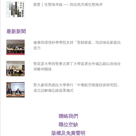
展覽 | 生態海岸線 ── 與自然共構生態海岸
最新新聞
健康與環境科學學院支持「堅韌家庭」培訓強化家庭抗
逆力
聖若瑟大學與聖奧古斯丁大學簽署合作備忘錄以加強全
球夥伴關係
聖大參與馬德拉大學舉行「中葡航空模擬技術研究院」
成立諒解備忘錄簽署儀式
聯絡我們
職位空缺
版權及免責聲明