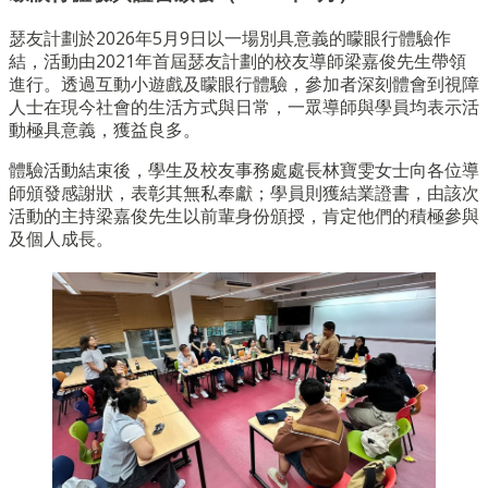
瑟友計劃於2026年5月9日以一場別具意義的矇眼行體驗作
結，活動由2021年首屆瑟友計劃的校友導師梁嘉俊先生帶領
進行。透過互動小遊戲及矇眼行體驗，參加者深刻體會到視障
人士在現今社會的生活方式與日常，一眾導師與學員均表示活
動極具意義，獲益良多。
體驗活動結束後，學生及校友事務處處長林寶雯女士向各位導
師頒發感謝狀，表彰其無私奉獻；學員則獲結業證書，由該次
活動的主持梁嘉俊先生以前輩身份頒授，肯定他們的積極參與
及個人成長。