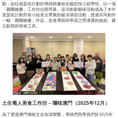
動，由往屆瑟友計劃的導師師兼校友楊思悅小姐帶領，以一場
「圓圈繪畫」工作坊拉開序幕。這項創新藝術活動成為了本年
度瑟友計劃所有小組首次齊聚的破冰環節活動，透過共同創作
一幅「圓圈繪畫」作品，促進導師與學員之間溝通的啟始、建
立默契的有效工具。
土生葡人美食工作坊 – 嚐味澳門（2025年12月）
為了透過澳門傳統文化加深聯繫，導師們與學員們於2025年