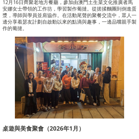
12月16日齊聚老地方餐廳，參加由澳門土生菜文化推廣者馬
安娜女士帶領的工作坊，學習製作葡撻。從搓揉麵團到倒進蛋
漿，導師與學員並肩協作。在活動尾聲的聚餐交流中，眾人一
邊分享着瑟友計劃自啟動以來的點滴與趣事，一邊品嚐親手製
作的葡撻。
桌遊與美食聚會（2026年1月）