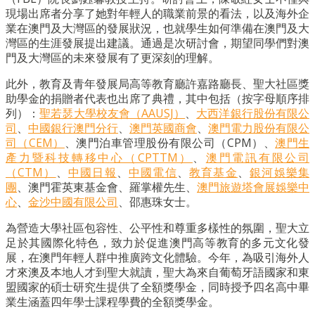
現場出席者分享了她對年輕人的職業前景的看法，以及海外企
業在澳門及大灣區的發展狀況，也就學生如何準備在澳門及大
灣區的生涯發展提出建議。通過是次研討會，期望同學們對澳
門及大灣區的未來發展有了更深刻的理解。
此外，教育及青年發展局高等教育廳許嘉路廳長、聖大社區獎
助學金的捐贈者代表也出席了典禮，其中包括（按字母順序排
列）：
聖若瑟大學校友會（AAUSJ）
、
大西洋銀行股份有限公
司
、
中國銀行澳門分行
、
澳門英國商會
、
澳門電力股份有限公
司（CEM）
、澳門泊車管理股份有限公司（CPM）、
澳門生
產力暨科技轉移中心（CPTTM）
、
澳門電訊有限公司
（CTM）
、
中國日報
、
中國電信
、
教育基金
、
銀河娛樂集
團
、澳門霍英東基金會、羅掌權先生、
澳門旅遊塔會展娛樂中
心
、
金沙中國有限公司
、邵惠珠女士。
為營造大學社區包容性、公平性和尊重多樣性的氛圍，聖大立
足於其國際化特色，致力於促進澳門高等教育的多元文化發
展，在澳門年輕人群中推廣跨文化體驗。今年，為吸引海外人
才來澳及本地人才到聖大就讀，聖大為來自葡萄牙語國家和東
盟國家的碩士研究生提供了全額獎學金，同時授予四名高中畢
業生涵蓋四年學士課程學費的全額獎學金。