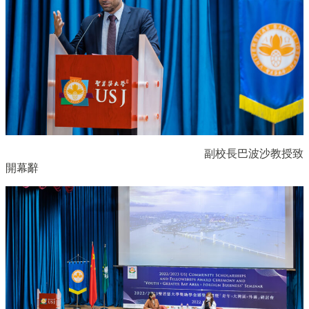
副校長巴波沙教授致
開幕辭