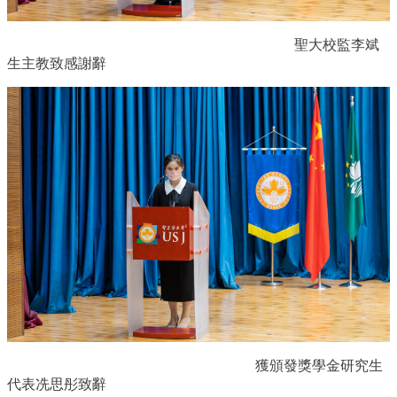
聖大校監李斌
生主教致感謝辭
獲頒發獎學金研究生
代表冼思彤致辭