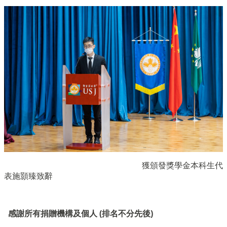
獲頒發獎學金本科生代
表施顥臻致辭
感謝所有捐贈機構及個人 (排名不分先後)