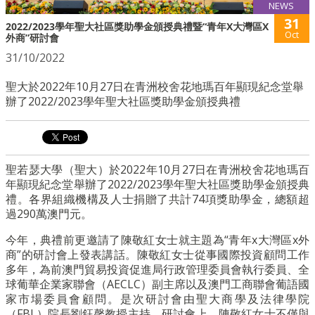
NEWS
31
2022/2023學年聖大社區獎助學金頒授典禮暨“青年X大灣區X
Oct
外商”研討會
31/10/2022
聖大於2022年10月27日在青洲校舍花地瑪百年顯現紀念堂舉
辦了2022/2023學年聖大社區獎助學金頒授典禮
聖若瑟大學（聖大）於2022年10月27日在青洲校舍花地瑪百
年顯現紀念堂舉辦了2022/2023學年聖大社區獎助學金頒授典
禮。各界組織機構及人士捐贈了共計74項獎助學金，總額超
過290萬澳門元。
今年，典禮前更邀請了陳敬紅女士就主題為“青年x大灣區x外
商”的研討會上發表講話。陳敬紅女士從事國際投資顧問工作
多年，為前澳門貿易投資促進局行政管理委員會執行委員、全
球葡華企業家聯會（AECLC）副主席以及澳門工商聯會葡語國
家市場委員會顧問。是次研討會由聖大商學及法律學院
（FBL）院長劉鈺馨教授主持。研討會上，陳敬紅女士不僅與