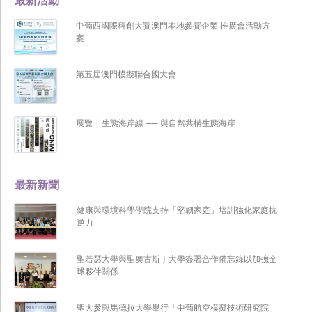
中葡西國際科創大賽澳門本地參賽企業 推廣會活動方
案
第五屆澳門模擬聯合國大會
展覽 | 生態海岸線 ── 與自然共構生態海岸
最新新聞
健康與環境科學學院支持「堅韌家庭」培訓強化家庭抗
逆力
聖若瑟大學與聖奧古斯丁大學簽署合作備忘錄以加強全
球夥伴關係
聖大參與馬德拉大學舉行「中葡航空模擬技術研究院」