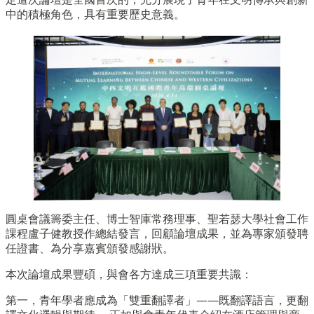
中的積極角色，具有重要歷史意義。
圓桌會議籌委主任、博士智庫常務理事、聖若瑟大學社會工作
課程盧子健教授作總結發言，回顧論壇成果，並為專家頒發聘
任證書、為分享嘉賓頒發感謝狀。
本次論壇成果豐碩，與會各方達成三項重要共識：
第一，青年學者應成為「雙重翻譯者」——既翻譯語言，更翻