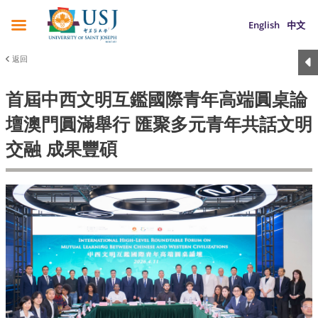
English
中文
返回
首屆中西文明互鑑國際青年高端圓桌論
壇澳門圓滿舉行 匯聚多元青年共話文明
交融 成果豐碩