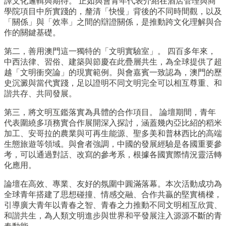
譯文化邏輯與期待。 正如與會青年代表介紹在酒店管理與商
學院項目中所實踐的，釐清「快慢」背後的不同時間觀，以及
「關係」與「效率」之間的辯證關係，是推動跨文化理解與合
作的關鍵基礎。
第二，善用澳門這一獨特的「文明實驗室」。 四百多年來，
中西法律、習俗、建築與節慶在此疊層共生，為全球提供了超
越「文明衝突論」的現實範例。與會嘉賓一致認為，澳門的歷
史沉澱與當代實踐，足以證明不同文明完全可以相互尊重、和
諧共存、共同發展。
第三，將文明互鑑落實為具體的合作項目。 論壇期間，青年
代表圍繞多項務實合作展開深入探討，涵蓋幾內亞比紹的稻米
加工、安哥拉的農業與可再生能源、聖多美和普林西比的高端
生態旅遊等領域。與會者強調，中國的發展經驗是各國重要參
考，可以通過對話、改寫的參考系，根據各國實際情況靈活轉
化應用。
論壇在高效、專業、友好的氛圍中圓滿落幕。本次活動成功為
全球青年搭建了思想碰撞、情感交融、合作共贏的堅實橋樑，
引導廣大青年以青春之智、青春之力推動不同文明相互欣賞、
和諧共生，為人類文明進步與世界和平發展注入源源不斷的青
春動能。