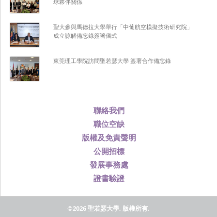
球夥伴關係
聖大參與馬德拉大學舉行「中葡航空模擬技術研究院」
成立諒解備忘錄簽署儀式
東莞理工學院訪問聖若瑟大學 簽署合作備忘錄
聯絡我們
職位空缺
版權及免責聲明
公開招標
發展事務處
證書驗證
©2026 聖若瑟大學, 版權所有.