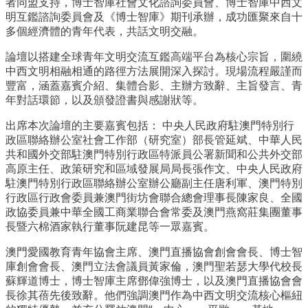
者同盟支持，博士智庫社會文化諮詢委員會、博士智庫中西文
明互鑑諮詢委員會及《博士智庫》期刊承辦，成功匯聚來自十
多個經濟體的青年代表，共話文明交融。
論壇以搭建全球青年文明交流互鑑高端平台為核心宗旨，圍繞
中西文明相融相通的路徑方法展開深入探討。現場流程嚴謹而
豐富，涵蓋嘉賓介紹、集體合影、主辦方致辭、主旨發言、青
年對話環節，以及頒發證書與感謝狀等。
出席本次論壇的主要嘉賓包括： 中央人民政府駐澳門特別行
政區聯絡辦公室社會工作部（研究室）部長管延斌、中華人民
共和國外交部駐澳門特別行政區特派員公署新聞和公共外交部
高原主任、政策研究和區域發展局局長張作文、中央人民政府
駐澳門特別行政區聯絡辦公室辦公廳副主任唐利軍、澳門特別
行政區行政會委員兼澳門街坊會聯合總會理事長陳家良、全國
政協委員兼中華全國工商業聯合會常委及澳門燕窩莊集團董事
長暨六棉酒家執行董事阮建昆等一眾嘉賓。
澳門愛國教育青年協會主席、澳門直播協會創會會長、博士智
庫創會會長、澳門立法會議員黃家倫，澳門聖若瑟大學代校長
蘇輝道博士，博士智庫主席鄧偉強博士，以及澳門直播協會會
長徐其蓓先後致辭。他們強調澳門作為中西文明交流核心樞紐