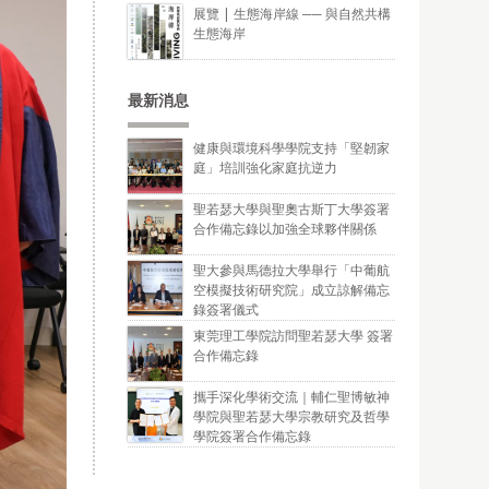
展覽 | 生態海岸線 ── 與自然共構
生態海岸
最新消息
健康與環境科學學院支持「堅韌家
庭」培訓強化家庭抗逆力
聖若瑟大學與聖奧古斯丁大學簽署
合作備忘錄以加強全球夥伴關係
聖大參與馬德拉大學舉行「中葡航
空模擬技術研究院」成立諒解備忘
錄簽署儀式
東莞理工學院訪問聖若瑟大學 簽署
合作備忘錄
攜手深化學術交流｜輔仁聖博敏神
學院與聖若瑟大學宗教研究及哲學
學院簽署合作備忘錄