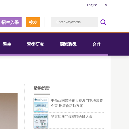
English
中文
招生入學
校友
學生
學術研究
國際聯繫
合作
活動預告
中葡西國際科創大賽澳門本地參賽
企業 推廣會活動方案
第五屆澳門模擬聯合國大會