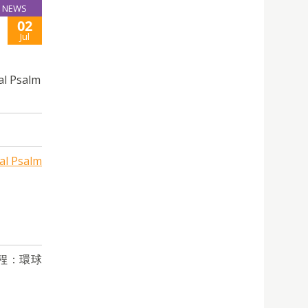
NEWS
02
Jul
l Psalm
ial Psalm
程：環球