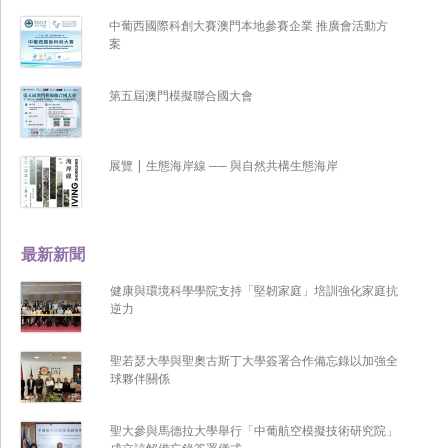
中葡西國際科創大賽澳門本地參賽企業 推廣會活動方
案
第五屆澳門模擬聯合國大會
展覽 | 生態海岸線 ── 與自然共構生態海岸
最新新聞
健康與環境科學學院支持「堅韌家庭」培訓強化家庭抗
逆力
聖若瑟大學與聖奧古斯丁大學簽署合作備忘錄以加強全
球夥伴關係
聖大參與馬德拉大學舉行「中葡航空模擬技術研究院」