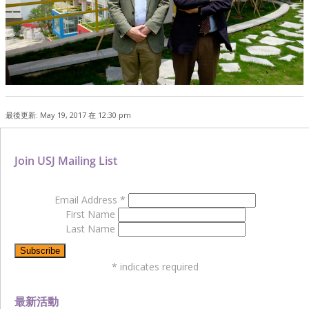
最後更新: May 19, 2017 在 12:30 pm
Join USJ Mailing List
Email Address
*
First Name
Last Name
*
indicates required
最新活動