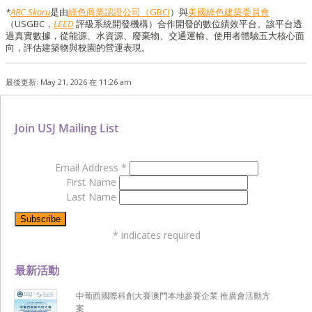
*
ARC Skoru
是由
綠色商業認證公司（GBCI
）與
美國綠色建築委員會
（USGBC，
LEED
評級系統開發機構）合作開發的數位績效平台。該平台透
過真實數據，從能源、水資源、廢棄物、交通運輸、使用者體驗五大核心面
向，評估建築物與校園的營運表現。
最後更新: May 21, 2026 在 11:26 am
Join USJ Mailing List
Email Address
*
First Name
Last Name
*
indicates required
最新活動
中葡西國際科創大賽澳門本地參賽企業 推廣會活動方
案