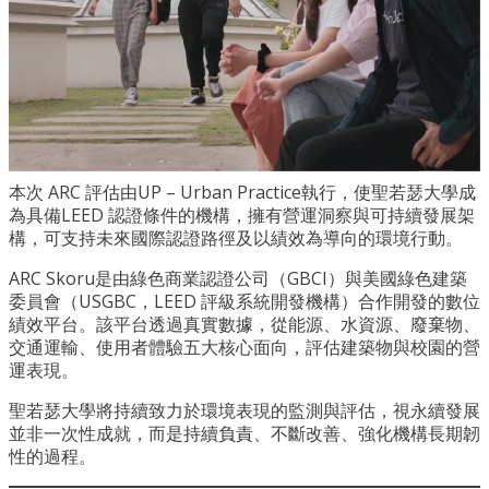
本次 ARC 評估由UP – Urban Practice執行，使聖若瑟大學成
為具備LEED 認證條件的機構，擁有營運洞察與可持續發展架
構，可支持未來國際認證路徑及以績效為導向的環境行動。
ARC Skoru是由綠色商業認證公司（GBCI）與美國綠色建築
委員會（USGBC，LEED 評級系統開發機構）合作開發的數位
績效平台。該平台透過真實數據，從能源、水資源、廢棄物、
交通運輸、使用者體驗五大核心面向，評估建築物與校園的營
運表現。
聖若瑟大學將持續致力於環境表現的監測與評估，視永續發展
並非一次性成就，而是持續負責、不斷改善、強化機構長期韌
性的過程。