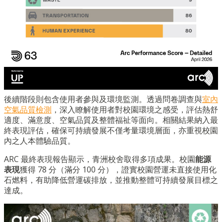
後續階段則包含使用者參與及環境監測。透過問卷調查與
室內
空氣品質檢測
，深入瞭解使用者對校園環境之感受，評估熱舒
適度、滿意度、空氣品質及整體福祉等面向。相關結果納入最
終表現評估，確保可持續發展不僅考量環境層面，亦重視校園
內之人本體驗品質。
ARC 最終表現報告顯示，青洲校舍取得多項成果。校園
能源
表現
獲得 78 分（滿分 100 分），證實校園營運未直接使用化
石燃料，有助降低營運碳排放，並推動整體可持續發展目標之
達成。