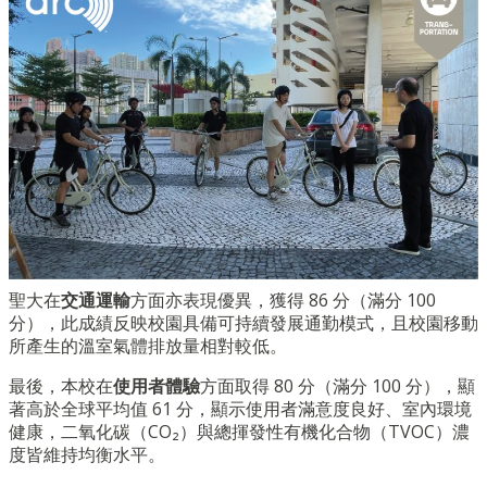
聖大在
交通運輸
方面亦表現優異，獲得 86 分（滿分 100
分），此成績反映校園具備可持續發展通勤模式，且校園移動
所產生的溫室氣體排放量相對較低。
最後，本校在
使用者體驗
方面取得 80 分（滿分 100 分），顯
著高於全球平均值 61 分，顯示使用者滿意度良好、室內環境
健康，二氧化碳（CO₂）與總揮發性有機化合物（TVOC）濃
度皆維持均衡水平。