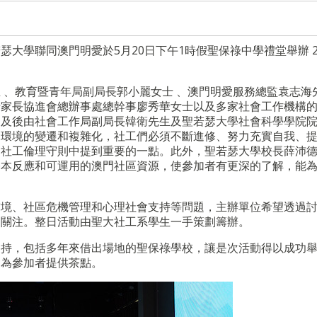
大學聯同澳門明愛於5月20日下午1時假聖保祿中學禮堂舉辦 2
 、教育暨青年局副局長郭小麗女士 、澳門明愛服務總監袁志海
士家長協進會總辦事處總幹事廖秀華女士以及多家社會工作機構
，及後由社會工作局副局長韓衛先生及聖若瑟大學社會科學學院
會環境的變遷和複雜化，社工們必須不斷進修、努力充實自我、
是社工倫理守則中提到重要的一點。此外，聖若瑟大學校長薛沛
基本反應和可運用的澳門社區資源，使參加者有更深的了解，能
前境、社區危機管理和心理社會支持等問題，主辦單位希望透過
的關注。整日活動由聖大社工系學生一手策劃籌辦。
支持，包括多年來借出場地的聖保祿學校，讓是次活動得以成功
更為參加者提供茶點。