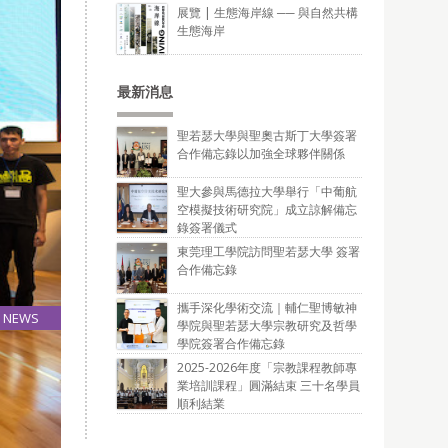
展覽 | 生態海岸線 ── 與自然共構
生態海岸
最新消息
聖若瑟大學與聖奧古斯丁大學簽署
合作備忘錄以加強全球夥伴關係
聖大參與馬德拉大學舉行「中葡航
空模擬技術研究院」成立諒解備忘
錄簽署儀式
東莞理工學院訪問聖若瑟大學 簽署
合作備忘錄
攜手深化學術交流｜輔仁聖博敏神
NEWS
學院與聖若瑟大學宗教研究及哲學
20
學院簽署合作備忘錄
May
2025-2026年度「宗教課程教師專
業培訓課程」圓滿結束 三十名學員
順利結業