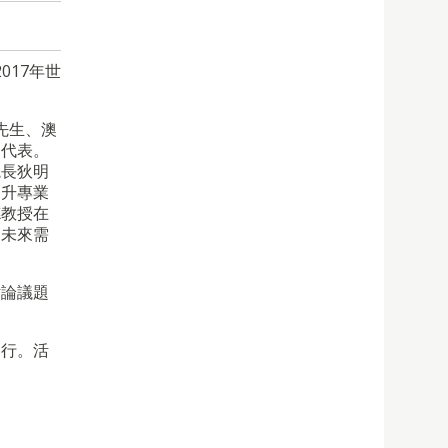
017年世
先生、澳
的代表。
院長狄明
提升專業
德教授在
為未來需
討論議題
舉行。活