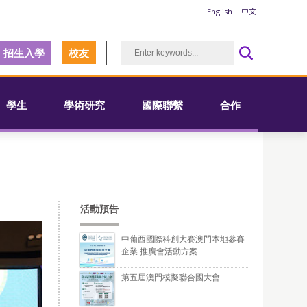
English
中文
招生入學
校友
學生
學術研究
國際聯繫
合作
活動預告
中葡西國際科創大賽澳門本地參賽
企業 推廣會活動方案
第五屆澳門模擬聯合國大會