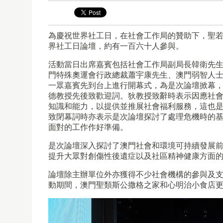
為慶祝世界社工日，在社會工作局的贊助下，聖若瑟
界社工日論壇，約有一百六十人參與。
活動當日出席嘉賓包括社會工作局副局長韓衛先生
門特殊奧運會行政總裁蕭宇康先生、澳門弱智人
一眾嘉賓先到台上進行開幕式，為是次論壇掀幕
德教授先後致歡迎詞。狄教授致辭時表示因應社
知識和能力，以提供並推展社會福利服務，這也
致閉幕詞時亦表示是次論壇探討了處理危機時的
面對的工作作好準備。
是次論壇深入探討了澳門社會和環境可持續發展
提升大眾對創傷性後遺症以及社區精神健康方面
論壇除主辦單位外亦獲得不少社會機構的參與及
動期間，澳門聖類斯公撒格之家和心明治小食店