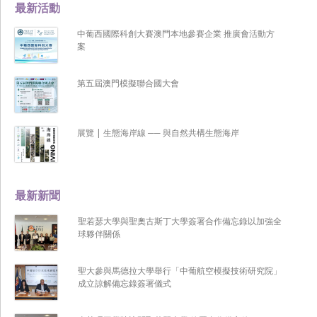
最新活動
中葡西國際科創大賽澳門本地參賽企業 推廣會活動方
案
第五屆澳門模擬聯合國大會
展覽 | 生態海岸線 ── 與自然共構生態海岸
最新新聞
聖若瑟大學與聖奧古斯丁大學簽署合作備忘錄以加強全
球夥伴關係
聖大參與馬德拉大學舉行「中葡航空模擬技術研究院」
成立諒解備忘錄簽署儀式