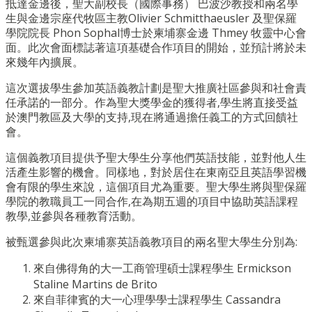
抵達金邊後，聖大副校長（國際事務） 巴波沙教授和兩名學
生與金邊宗座代牧區主教Olivier Schmitthaeusler 及聖保羅
學院院長 Phon Sophal博士於柬埔寨金邊 Thmey 牧靈中心會
面。此次會面標誌著這項基礎合作項目的開始，並預計將於未
來幾年內擴展。
這次選拔學生參加英語義教計劃是聖大推廣社區參與和社會責
任承諾的一部分。作為聖大獎學金的獲得者,學生將直接受益
於澳門教區及大學的支持,現在將通過擔任義工的方式回饋社
會。
這個義教項目提供予聖大學生分享他們英語技能，並對他人生
活產生影響的機會。同樣地，對於居住在東南亞且英語學習機
會有限的學生來說，這個項目尤為重要。聖大學生將與聖保羅
學院的教職員工一同合作,在為期五週的項目中協助英語課程
教學,並參與各種教育活動。
被甄選參與此次柬埔寨英語義教項目的兩名聖大學生分別為:
來自佛得角的大一工商管理碩士課程學生 Ermickson
Staline Martins de Brito
來自菲律賓的大一心理學學士課程學生 Cassandra