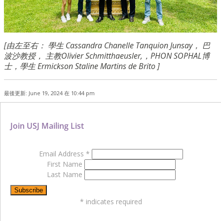
[由左至右： 學生
Cassandra Chanelle Tanquion Junsay， 巴
波沙教授， 主教Olivier Schmitthaeusler,，PHON SOPHAL博
士，學生 Ermickson Staline Martins de Brito ]
最後更新: June 19, 2024 在 10:44 pm
Join USJ Mailing List
Email Address
*
First Name
Last Name
*
indicates required