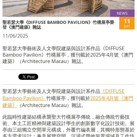
NEWS
11
聖若瑟大學《DIFFUSE BAMBOO PAVILION》竹構展亭榮
Jun
登《澳門建築》雜誌
11/06/2025
聖若瑟大學藝術及人文學院建築與設計系作品《DIFFUSE
Bamboo Pavilion》竹構展亭，獲刊載於2025年4月號《澳門
建築》（Architecture Macau）雜誌。
聖若瑟大學藝術及人文學院建築與設計系作品
《DIFFUSE
Bamboo Pavilion》
竹構展亭，獲刊載於
2025年4月號《澳門
建築》
（Architecture Macau）雜誌。
此臨時性建築結構承襲聖大竹構展亭傳統，融合傳統竹藝技
術、本土工匠精神與建築設計學生的創新數字化設計技術。展
亭由三組獨立空間單元構成，外覆竹編表層，其獨特形態基於
多方需求設計：兼具展覽空間、沉浸式聲效裝置場域及工作坊