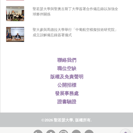
聖若瑟大學與聖奧古斯丁大學簽署合作備忘錄以加強全
球夥伴關係
聖大參與馬德拉大學舉行「中葡航空模擬技術研究院」
成立諒解備忘錄簽署儀式
聯絡我們
職位空缺
版權及免責聲明
公開招標
發展事務處
證書驗證
©2026 聖若瑟大學, 版權所有.