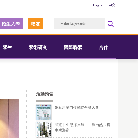
English
中文
招生入學
校友
學生
學術研究
國際聯繫
合作
活動預告
第五屆澳門模擬聯合國大會
展覽 | 生態海岸線 ── 與自然共構
生態海岸