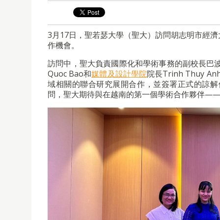
3月17日，聖若瑟大學（聖大）訪問胡志明市經
作機會。
訪問中，聖大負責國際化和學術事務的副校長巴波沙
Quoc Bao和
媒體及設計學院
院長Trinh Thu
域相關的聯合研究展開合作，並簽署正式的諒解
問，聖大期待與在越南的第一個學術合作夥伴—