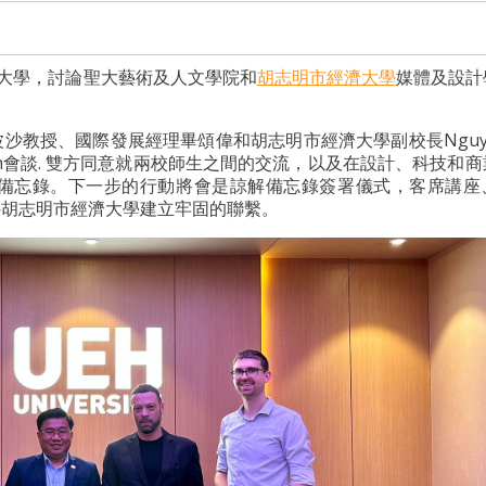
濟大學，討論聖大藝術及人文學院和
胡志明市經濟大學
媒體及設計
教授、國際發展經理畢頌偉和胡志明市經濟大學副校長Nguyen
y Anh會談. 雙方同意就兩校師生之間的交流，以及在設計、科技和
備忘錄。下一步的行動將會是諒解備忘錄簽署儀式，客席講座
—胡志明市經濟大學建立牢固的聯繫。