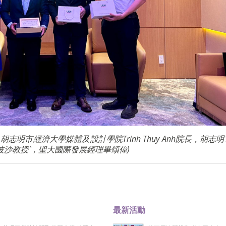
， 胡志明市經濟大學媒體及設計學院Trinh Thuy Anh院長，胡志
副校長巴波沙教授‵，聖大國際發展經理畢頌偉)
最新活動