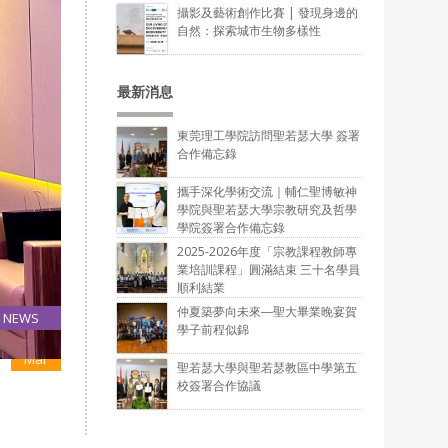
攝影及藝術創作比賽 | 發現身邊的
自然：探索城市生物多樣性
最新消息
東莞理工學院訪問聖若瑟大學 簽署
合作備忘錄
攜手深化學術交流｜輔仁聖博敏神
學院與聖若瑟大學宗教研究及哲學
學院簽署合作備忘錄
2025-2026年度「宗教課程教師專
業培訓課程」圓滿結束 三十名學員
順利結業
仲夏築夢向未來―聖大畢業晚宴賀
NEWS
學子前程似錦
22
Mar
聖若瑟大學與聖若瑟教區中學第五
校簽署合作協議