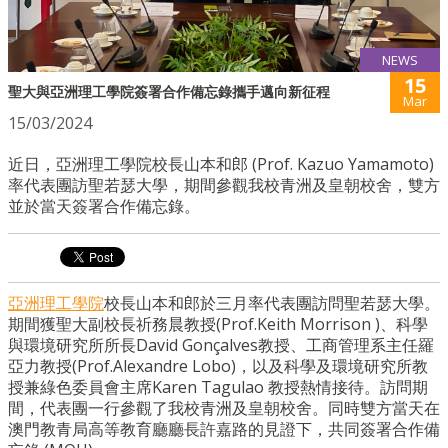
NEWS
15
聖大與亞洲理工學院簽署合作備忘錄攜手邁向新征程
Mar
15/03/2024
近日，亞洲理工學院校長山本和郎 (Prof. Kazuo Yamamoto)
率代表團訪聖若瑟大學，期間參觀我校青洲及皇朝校舍，雙方
並於當天簽署合作備忘錄。
亞洲理工學院
校長山本和郎於三月率代表團訪問聖若瑟大學。
期間獲聖大副校長祈務晨教授(Prof.Keith Morrison )、科學
與環境研究所所長David Gonçalves教授、工商管理系主任羅
亞力教授(Prof.Alexandre Lobo)，
以及科學及環境研究所教
授兼綠色委員會主席Karen Tagulao 教授熱情接待。訪問期
間，代表團一行參觀了我校青洲及皇朝校舍。
同時雙方當天在
澳門教青局高等教育廳廳長許嘉路的見證下，
共同簽署合作備