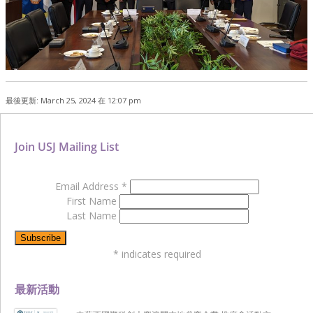
最後更新: March 25, 2024 在 12:07 pm
Join USJ Mailing List
Email Address
*
First Name
Last Name
*
indicates required
最新活動