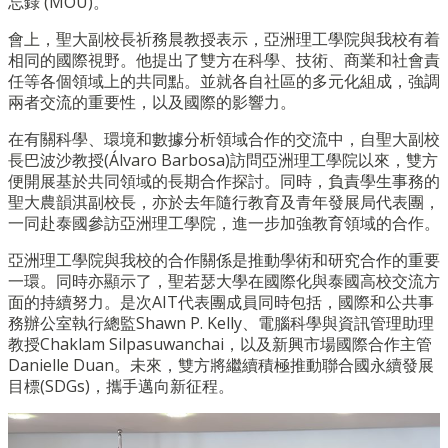
忘錄 (MOU)。
會上，聖大副校長祈務晨教授表示，
亞洲理工學院與我校有着
相同的國際視野。他提出了雙方在科學、
技術、商業和社會責
任等各個領域上的共同點。
並就各自社區的多元化組成，強調
兩者交流的重要性，
以及國際的影響力。
在有關科學、環境和數據分析領域合作的交流中，
自聖大副校
長巴波沙教授(Álvaro Barbosa)訪問亞洲理工學院以來，
雙方
便開展基於共同領域的長期合作探討。同時，
負責學生事務的
聖大農韻淇副校長，
亦於去年隨行教育及青年發展局代表團，
一同赴泰國參訪亞洲理工學院，進一步加強教育領域的合作。
亞洲理工學院與我校的合作關係是推動學術和研究合作的重要
一環。
同時亦顯示了，聖若瑟大學在國際化與泰國高校交流方
面的持續努力
。是次AIT代表團成員同時包括，
國際和公共事
務辦公室執行總監Shawn P. Kelly、電腦科學與資訊管理助理
教授Chaklam Silpasuwanchai，
以及新興市場國際合作主管
Danielle Duan。未來，雙方將繼續積極推動聯合國永續發展
目標(
SDGs)，攜手邁向新征程。