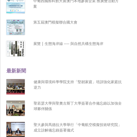
中葡西國際科創大賽澳門本地參賽企業 推廣會活動方
案
第五屆澳門模擬聯合國大會
展覽 | 生態海岸線 ── 與自然共構生態海岸
最新新聞
健康與環境科學學院支持「堅韌家庭」培訓強化家庭抗
逆力
聖若瑟大學與聖奧古斯丁大學簽署合作備忘錄以加強全
球夥伴關係
聖大參與馬德拉大學舉行「中葡航空模擬技術研究院」
成立諒解備忘錄簽署儀式